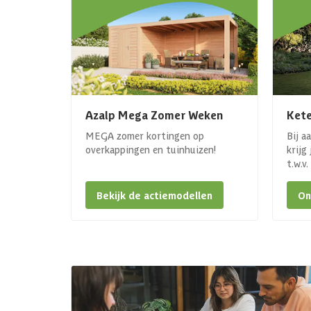
Azalp Mega Zomer Weken
Kete
MEGA zomer kortingen op
Bij a
overkappingen en tuinhuizen!
krijg
t.w.v
Bekijk de actiemodellen
On