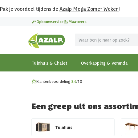
Pak je voordeel tijdens de
Azalp Mega Zomer Weken
!
Vier vakantie in je tuin
Opbouwservice
Maatwerk
MEGA zomer kortingen op overkappingen en tuinhuizen
Gratis wandplankset
Ontdek onze metalen overkappingen
Bekijk de actiemodellen
Ontdek alle tuinhuisjes
Bekijk alle modellen
Tuinhuis & Chalet
Overkapping & Veranda
Klantenbeoordeling
8.6
/10
Een greep uit ons assorti
Tuinhuis