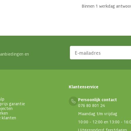
Binnen 1 werkdag antwoo
aanbiedingen en
Klantenservice
alp
Persoonlijk contact
prijs garantie
076 80 801 24
ojecten
rken
Maandag t/m vrijdag
e klanten
10:00 - 12:00 en 13:00 - 16:
Uitgezonderd feestdagen