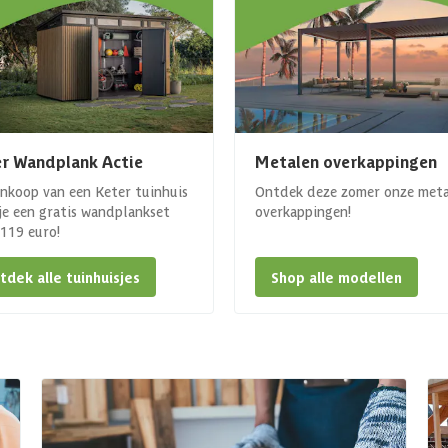
r Wandplank Actie
Metalen overkappingen
ankoop van een Keter tuinhuis
Ontdek deze zomer onze met
 je een gratis wandplankset
overkappingen!
. 119 euro!
tdek alle tuinhuisjes
Shop alle modellen