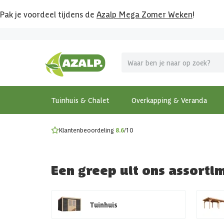
Pak je voordeel tijdens de
Azalp Mega Zomer Weken
!
Vier vakantie in je tuin
MEGA zomer kortingen op overkappingen en tuinhuizen
Gratis wandplankset
Ontdek onze metalen overkappingen
Bekijk de actiemodellen
Ontdek alle tuinhuisjes
Bekijk alle modellen
Tuinhuis & Chalet
Overkapping & Veranda
Klantenbeoordeling
8.6
/10
Een greep uit ons assorti
Tuinhuis