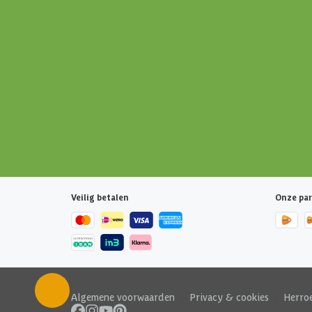
Veilig betalen
Onze par
Algemene voorwaarden
|
Privacy & cookies
|
Herro