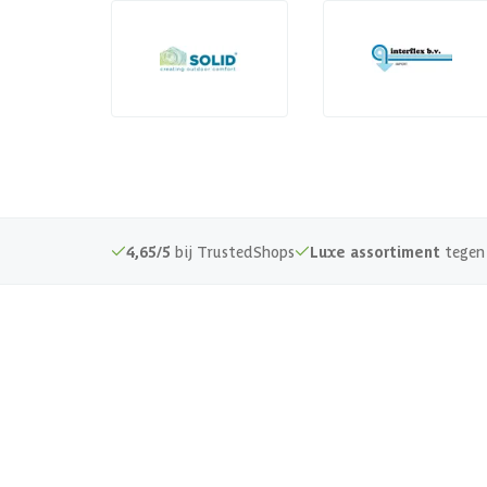
4,65/5
bij TrustedShops
Luxe assortiment
tegen 