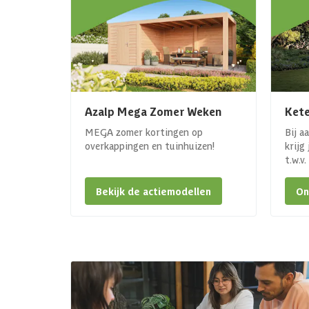
Azalp Mega Zomer Weken
Kete
MEGA zomer kortingen op
Bij a
overkappingen en tuinhuizen!
krijg
t.w.v
Bekijk de actiemodellen
On