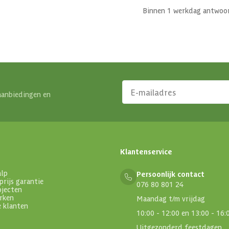
Binnen 1 werkdag antwoo
aanbiedingen en
Klantenservice
alp
Persoonlijk contact
prijs garantie
076 80 801 24
ojecten
rken
Maandag t/m vrijdag
e klanten
10:00 - 12:00 en 13:00 - 16:
Uitgezonderd feestdagen