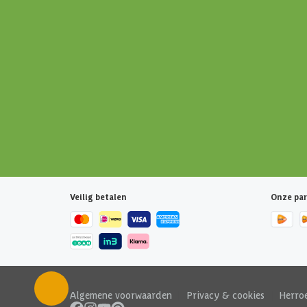
Veilig betalen
Onze par
Algemene voorwaarden
|
Privacy & cookies
|
Herro