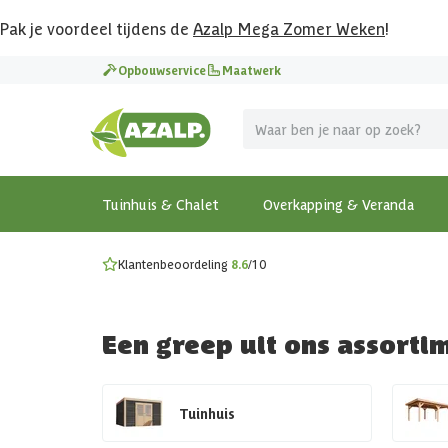
Pak je voordeel tijdens de
Azalp Mega Zomer Weken
!
Vier vakantie in je tuin
Opbouwservice
Maatwerk
MEGA zomer kortingen op overkappingen en tuinhuizen
Gratis wandplankset
Ontdek onze metalen overkappingen
Bekijk de actiemodellen
Ontdek alle tuinhuisjes
Bekijk alle modellen
Tuinhuis & Chalet
Overkapping & Veranda
Klantenbeoordeling
8.6
/10
Een greep uit ons assorti
Tuinhuis