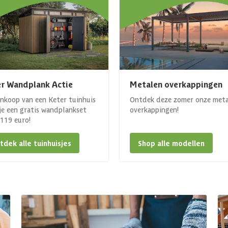
r Wandplank Actie
Metalen overkappingen
ankoop van een Keter tuinhuis
Ontdek deze zomer onze met
 je een gratis wandplankset
overkappingen!
. 119 euro!
tdek alle tuinhuisjes
Shop alle modellen