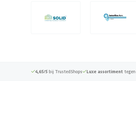
4,65/5
bij TrustedShops
Luxe assortiment
tegen 