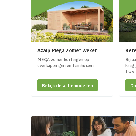
Azalp Mega Zomer Weken
Kete
MEGA zomer kortingen op
Bij a
overkappingen en tuinhuizen!
krijg
t.w.v
Bekijk de actiemodellen
On