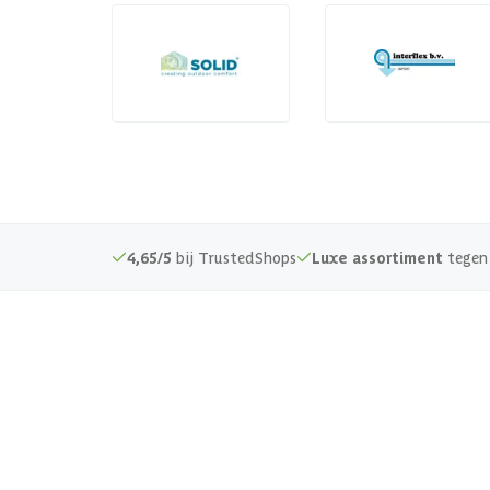
4,65/5
bij TrustedShops
Luxe assortiment
tegen 