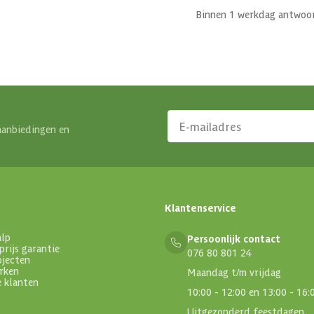
Binnen 1 werkdag antwoo
aanbiedingen en
Klantenservice
alp
Persoonlijk contact
prijs garantie
076 80 801 24
ojecten
rken
Maandag t/m vrijdag
e klanten
10:00 - 12:00 en 13:00 - 16:
Uitgezonderd feestdagen