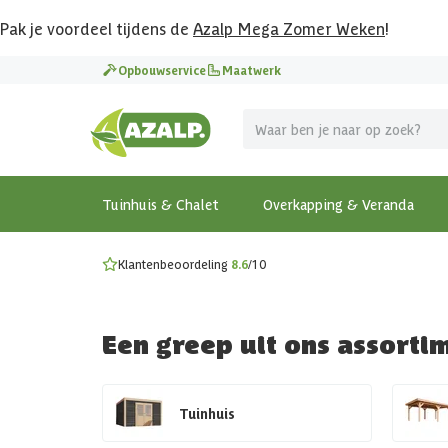
Pak je voordeel tijdens de
Azalp Mega Zomer Weken
!
Vier vakantie in je tuin
Opbouwservice
Maatwerk
MEGA zomer kortingen op overkappingen en tuinhuizen
Gratis wandplankset
Ontdek onze metalen overkappingen
Bekijk de actiemodellen
Ontdek alle tuinhuisjes
Bekijk alle modellen
Tuinhuis & Chalet
Overkapping & Veranda
Klantenbeoordeling
8.6
/10
Een greep uit ons assorti
Tuinhuis