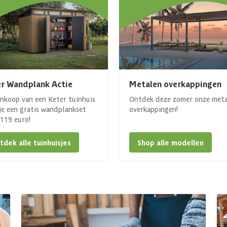
r Wandplank Actie
Metalen overkappingen
ankoop van een Keter tuinhuis
Ontdek deze zomer onze met
 je een gratis wandplankset
overkappingen!
. 119 euro!
tdek alle tuinhuisjes
Shop alle modellen