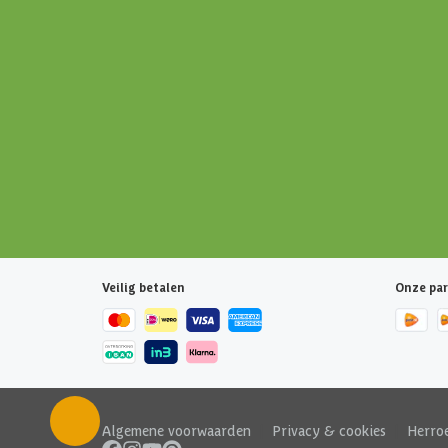
Veilig betalen
Onze par
Algemene voorwaarden
|
Privacy & cookies
|
Herro