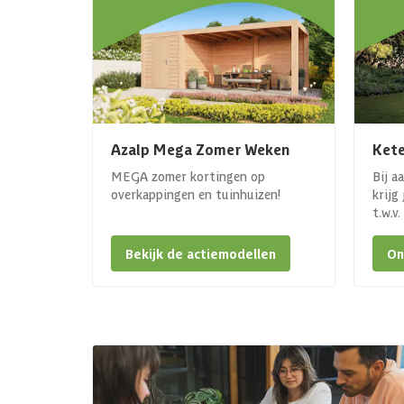
Azalp Mega Zomer Weken
Kete
MEGA zomer kortingen op
Bij a
overkappingen en tuinhuizen!
krijg
t.w.v
Bekijk de actiemodellen
On