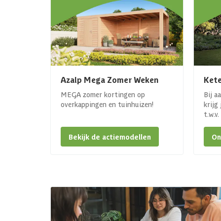
Azalp Mega Zomer Weken
Kete
MEGA zomer kortingen op
Bij a
overkappingen en tuinhuizen!
krijg
t.w.v
Bekijk de actiemodellen
On