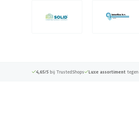
4,65/5
bij TrustedShops
Luxe assortiment
tegen 