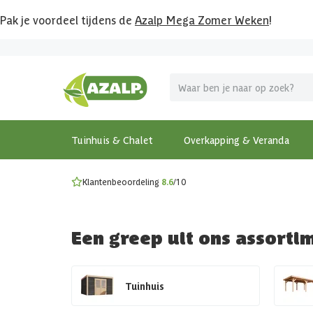
Pak je voordeel tijdens de
Azalp Mega Zomer Weken
!
Vier vakantie in je tuin
MEGA zomer kortingen op overkappingen en tuinhuizen
Gratis wandplankset
Ontdek onze metalen overkappingen
Bekijk de actiemodellen
Ontdek alle tuinhuisjes
Bekijk alle modellen
Tuinhuis & Chalet
Overkapping & Veranda
Klantenbeoordeling
8.6
/10
Een greep uit ons assorti
Tuinhuis