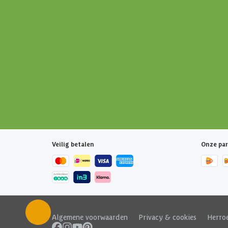
Veilig betalen
Onze par
Algemene voorwaarden
|
Privacy & cookies
|
Herro