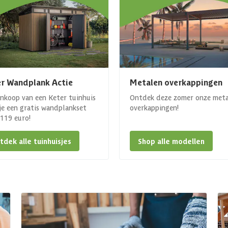
r Wandplank Actie
Metalen overkappingen
ankoop van een Keter tuinhuis
Ontdek deze zomer onze met
 je een gratis wandplankset
overkappingen!
. 119 euro!
tdek alle tuinhuisjes
Shop alle modellen