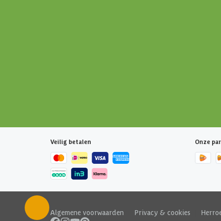
Veilig betalen
Onze par
Algemene voorwaarden
|
Privacy & cookies
|
Herro