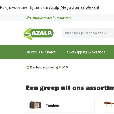
Pak je voordeel tijdens de
Azalp Mega Zomer Weken
!
Vier vakantie in je tuin
Opbouwservice
Maatwerk
MEGA zomer kortingen op overkappingen en tuinhuizen
Gratis wandplankset
Ontdek onze metalen overkappingen
Bekijk de actiemodellen
Ontdek alle tuinhuisjes
Bekijk alle modellen
Tuinhuis & Chalet
Overkapping & Veranda
Klantenbeoordeling
8.6
/10
Een greep uit ons assorti
Tuinhuis