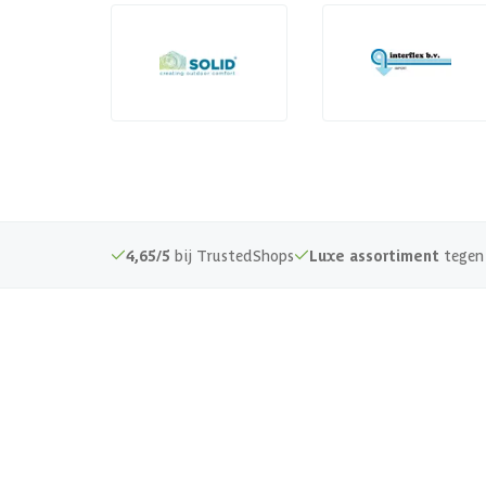
4,65/5
bij TrustedShops
Luxe assortiment
tegen 