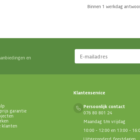
Binnen 1 werkdag antwoo
aanbiedingen en
Klantenservice
alp
Persoonlijk contact
prijs garantie
076 80 801 24
ojecten
rken
Maandag t/m vrijdag
e klanten
10:00 - 12:00 en 13:00 - 16:
Uitgezonderd feestdagen