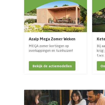
Azalp Mega Zomer Weken
Kete
MEGA zomer kortingen op
Bij a
overkappingen en tuinhuizen!
krijg
t.w.v
Bekijk de actiemodellen
On