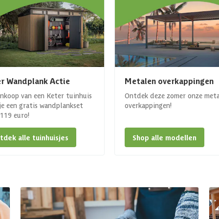
r Wandplank Actie
Metalen overkappingen
ankoop van een Keter tuinhuis
Ontdek deze zomer onze met
 je een gratis wandplankset
overkappingen!
. 119 euro!
tdek alle tuinhuisjes
Shop alle modellen