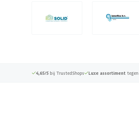
4,65/5
bij TrustedShops
Luxe assortiment
tegen 