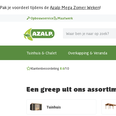
Pak je voordeel tijdens de
Azalp Mega Zomer Weken
!
Vier vakantie in je tuin
Opbouwservice
Maatwerk
MEGA zomer kortingen op overkappingen en tuinhuizen
Gratis wandplankset
Ontdek onze metalen overkappingen
Bekijk de actiemodellen
Ontdek alle tuinhuisjes
Bekijk alle modellen
Tuinhuis & Chalet
Overkapping & Veranda
Klantenbeoordeling
8.6
/10
Een greep uit ons assorti
Tuinhuis