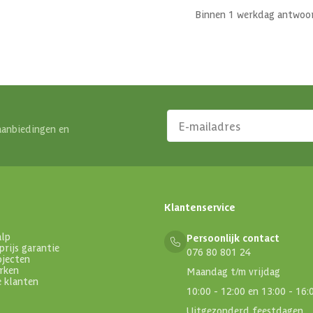
Binnen 1 werkdag antwoo
aanbiedingen en
Klantenservice
alp
Persoonlijk contact
prijs garantie
076 80 801 24
ojecten
rken
Maandag t/m vrijdag
e klanten
10:00 - 12:00 en 13:00 - 16:
Uitgezonderd feestdagen