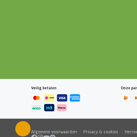
Veilig betalen
Onze par
Algemene voorwaarden
|
Privacy & cookies
|
Herro