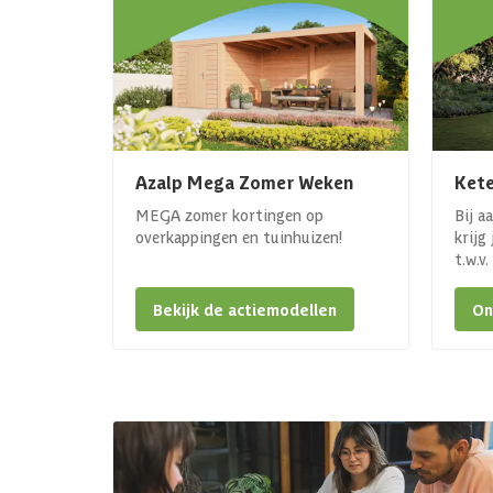
Azalp Mega Zomer Weken
Kete
MEGA zomer kortingen op
Bij a
overkappingen en tuinhuizen!
krijg
t.w.v
Bekijk de actiemodellen
On