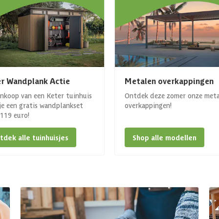
r Wandplank Actie
Metalen overkappingen
ankoop van een Keter tuinhuis
Ontdek deze zomer onze met
 je een gratis wandplankset
overkappingen!
. 119 euro!
tdek alle tuinhuisjes
Shop alle modellen