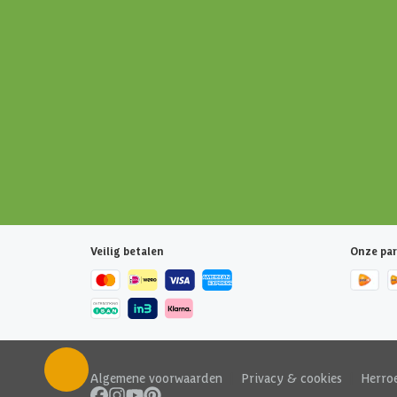
Veilig betalen
Onze par
Algemene voorwaarden
|
Privacy & cookies
|
Herro