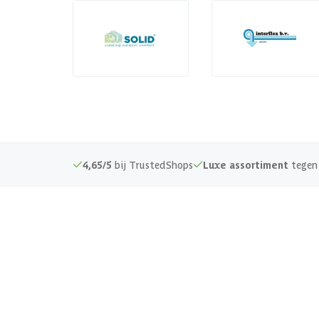
4,65/5
bij TrustedShops
Luxe assortiment
tegen 