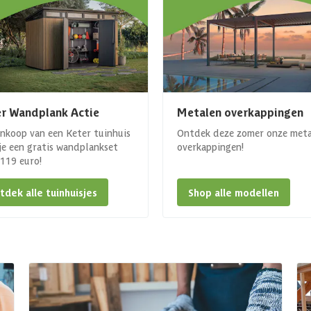
r Wandplank Actie
Metalen overkappingen
ankoop van een Keter tuinhuis
Ontdek deze zomer onze met
 je een gratis wandplankset
overkappingen!
. 119 euro!
tdek alle tuinhuisjes
Shop alle modellen