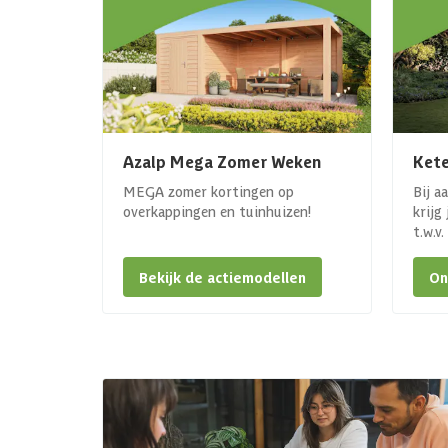
Azalp Mega Zomer Weken
Kete
MEGA zomer kortingen op
Bij a
overkappingen en tuinhuizen!
krijg
t.w.v
Bekijk de actiemodellen
On