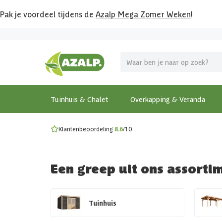
Pak je voordeel tijdens de
Azalp Mega Zomer Weken
!
Vier vakantie in je tuin
MEGA zomer kortingen op overkappingen en tuinhuizen
Gratis wandplankset
Ontdek onze metalen overkappingen
Bekijk de actiemodellen
Ontdek alle tuinhuisjes
Bekijk alle modellen
Tuinhuis & Chalet
Overkapping & Veranda
Klantenbeoordeling
8.6
/10
Een greep uit ons assorti
Tuinhuis