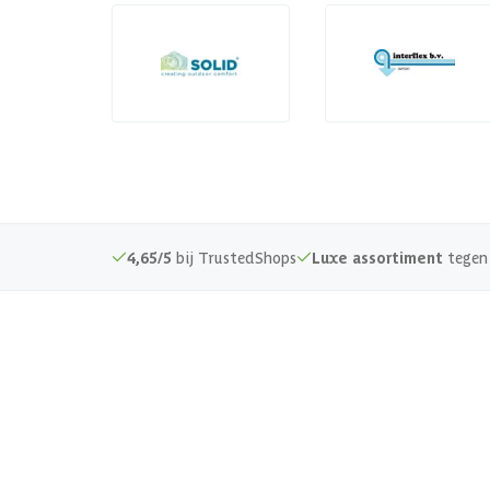
4,65/5
bij TrustedShops
Luxe assortiment
tegen 