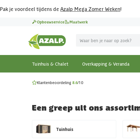
Pak je voordeel tijdens de
Azalp Mega Zomer Weken
!
Vier vakantie in je tuin
Opbouwservice
Maatwerk
MEGA zomer kortingen op overkappingen en tuinhuizen
Gratis wandplankset
Ontdek onze metalen overkappingen
Bekijk de actiemodellen
Ontdek alle tuinhuisjes
Bekijk alle modellen
Tuinhuis & Chalet
Overkapping & Veranda
Klantenbeoordeling
8.6
/10
Een greep uit ons assorti
Tuinhuis