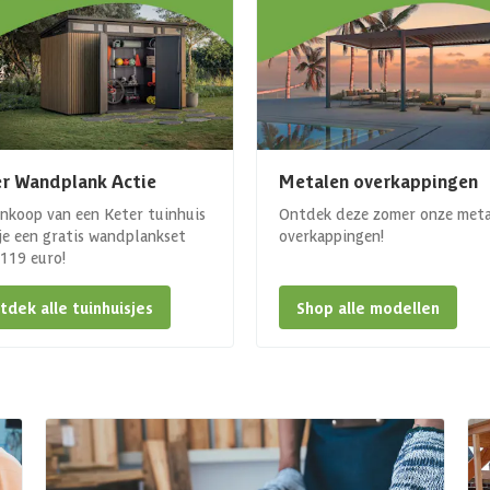
r Wandplank Actie
Metalen overkappingen
ankoop van een Keter tuinhuis
Ontdek deze zomer onze met
 je een gratis wandplankset
overkappingen!
. 119 euro!
tdek alle tuinhuisjes
Shop alle modellen