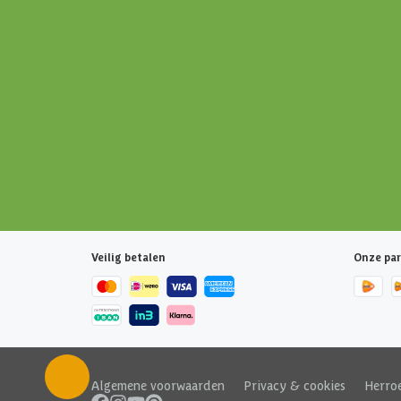
Veilig betalen
Onze par
Algemene voorwaarden
|
Privacy & cookies
|
Herro