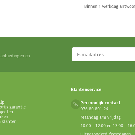
Binnen 1 werkdag antwoo
aanbiedingen en
Klantenservice
alp
Persoonlijk contact
prijs garantie
076 80 801 24
ojecten
rken
Maandag t/m vrijdag
e klanten
10:00 - 12:00 en 13:00 - 16:
Uitgezonderd feestdagen