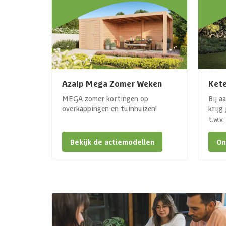
Azalp Mega Zomer Weken
Kete
MEGA zomer kortingen op
Bij a
overkappingen en tuinhuizen!
krijg
t.w.v
Bekijk de actiemodellen
On