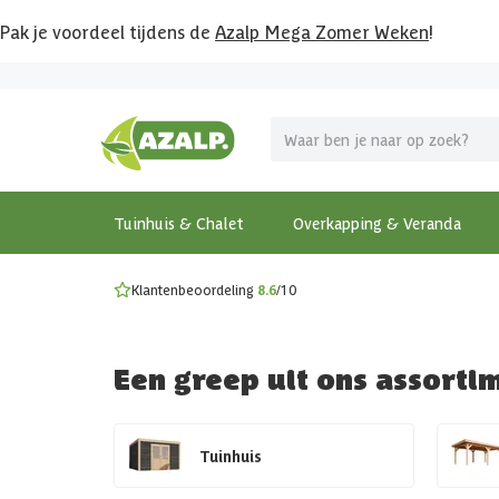
Pak je voordeel tijdens de
Azalp Mega Zomer Weken
!
Vier vakantie in je tuin
MEGA zomer kortingen op overkappingen en tuinhuizen
Gratis wandplankset
Ontdek onze metalen overkappingen
Bekijk de actiemodellen
Ontdek alle tuinhuisjes
Bekijk alle modellen
Tuinhuis & Chalet
Overkapping & Veranda
Klantenbeoordeling
8.6
/10
Een greep uit ons assorti
Tuinhuis