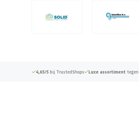
4,65/5
bij TrustedShops
Luxe assortiment
tegen 