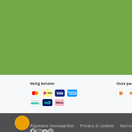
Veilig betalen
Onze par
Algemene voorwaarden
|
Privacy & cookies
|
Herro