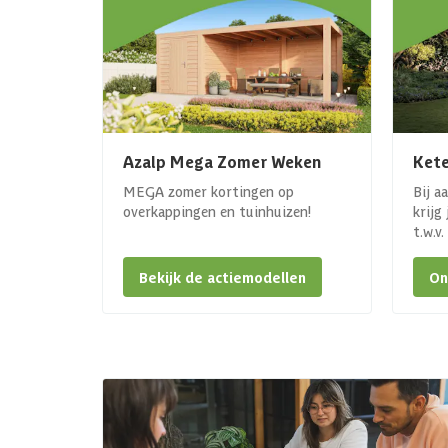
Azalp Mega Zomer Weken
Kete
MEGA zomer kortingen op
Bij a
overkappingen en tuinhuizen!
krijg
t.w.v
Bekijk de actiemodellen
On