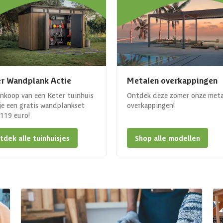
r Wandplank Actie
Metalen overkappingen
ankoop van een Keter tuinhuis
Ontdek deze zomer onze met
 je een gratis wandplankset
overkappingen!
. 119 euro!
tdek alle tuinhuisjes
Shop alle modellen