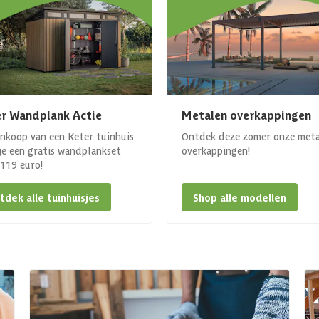
r Wandplank Actie
Metalen overkappingen
ankoop van een Keter tuinhuis
Ontdek deze zomer onze met
 je een gratis wandplankset
overkappingen!
. 119 euro!
tdek alle tuinhuisjes
Shop alle modellen