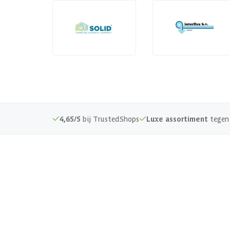
4,65/5
bij TrustedShops
Luxe assortiment
tegen 