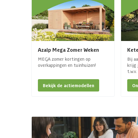
Azalp Mega Zomer Weken
Kete
MEGA zomer kortingen op
Bij a
overkappingen en tuinhuizen!
krijg
t.w.v
Bekijk de actiemodellen
On