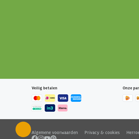
Veilig betalen
Onze par
Algemene voorwaarden
|
Privacy & cookies
|
Herro