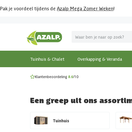
Pak je voordeel tijdens de
Azalp Mega Zomer Weken
!
Vier vakantie in je tuin
MEGA zomer kortingen op overkappingen en tuinhuizen
Gratis wandplankset
Ontdek onze metalen overkappingen
Bekijk de actiemodellen
Ontdek alle tuinhuisjes
Bekijk alle modellen
Tuinhuis & Chalet
Overkapping & Veranda
Klantenbeoordeling
8.6
/10
Een greep uit ons assorti
Tuinhuis