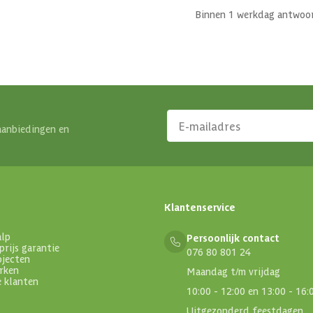
Binnen 1 werkdag antwoo
aanbiedingen en
Klantenservice
alp
Persoonlijk contact
prijs garantie
076 80 801 24
ojecten
rken
Maandag t/m vrijdag
e klanten
10:00 - 12:00 en 13:00 - 16:
Uitgezonderd feestdagen