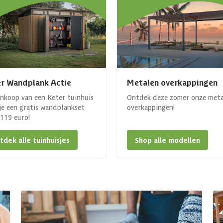
r Wandplank Actie
Metalen overkappingen
ankoop van een Keter tuinhuis
Ontdek deze zomer onze met
 je een gratis wandplankset
overkappingen!
. 119 euro!
tdek alle tuinhuisjes
Shop alle modellen