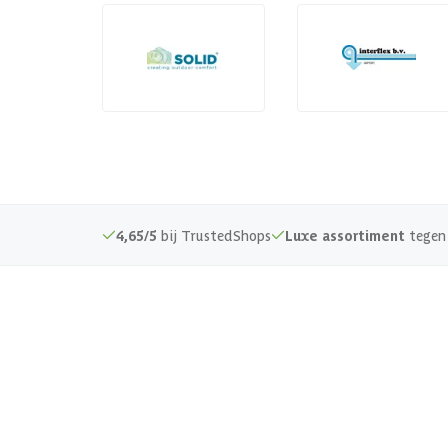
4,65/5
bij TrustedShops
Luxe assortiment
tegen 