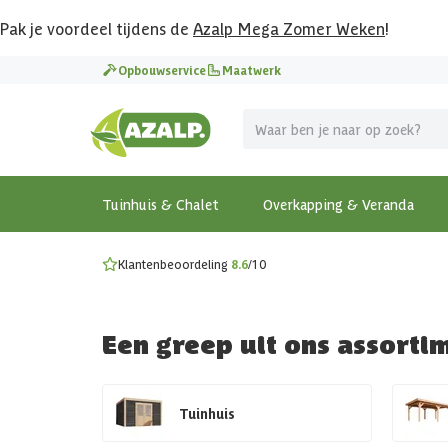
Pak je voordeel tijdens de
Azalp Mega Zomer Weken
!
Vier vakantie in je tuin
Opbouwservice
Maatwerk
MEGA zomer kortingen op overkappingen en tuinhuizen
Gratis wandplankset
Ontdek onze metalen overkappingen
Bekijk de actiemodellen
Ontdek alle tuinhuisjes
Bekijk alle modellen
Tuinhuis & Chalet
Overkapping & Veranda
Klantenbeoordeling
8.6
/10
Een greep uit ons assorti
Tuinhuis