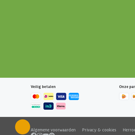
Veilig betalen
Onze par
Algemene voorwaarden
|
Privacy & cookies
|
Herro