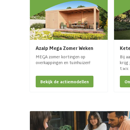
Azalp Mega Zomer Weken
Kete
MEGA zomer kortingen op
Bij a
overkappingen en tuinhuizen!
krijg
t.w.v
Bekijk de actiemodellen
On