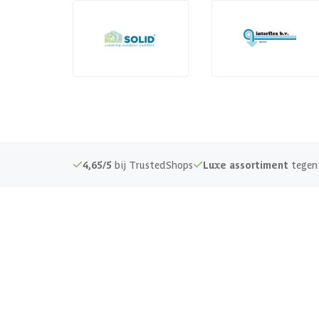
4,65/5
bij TrustedShops
Luxe assortiment
tegen 