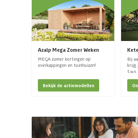
Azalp Mega Zomer Weken
Kete
MEGA zomer kortingen op
Bij a
overkappingen en tuinhuizen!
krijg
t.w.v
Bekijk de actiemodellen
On