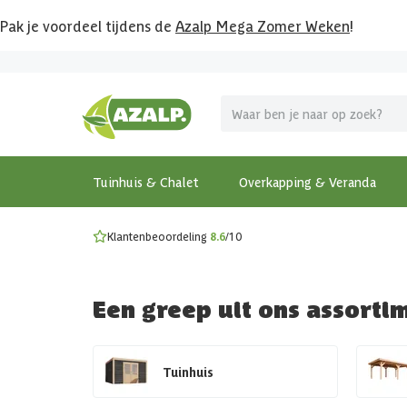
Pak je voordeel tijdens de
Azalp Mega Zomer Weken
!
Vier vakantie in je tuin
MEGA zomer kortingen op overkappingen en tuinhuizen
Gratis wandplankset
Ontdek onze metalen overkappingen
Bekijk de actiemodellen
Ontdek alle tuinhuisjes
Bekijk alle modellen
Tuinhuis & Chalet
Overkapping & Veranda
Klantenbeoordeling
8.6
/10
Een greep uit ons assorti
Tuinhuis