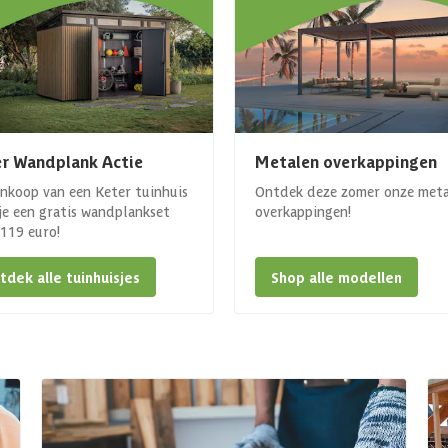
r Wandplank Actie
Metalen overkappingen
ankoop van een Keter tuinhuis
Ontdek deze zomer onze met
 je een gratis wandplankset
overkappingen!
. 119 euro!
tdek alle tuinhuisjes
Shop alle modellen