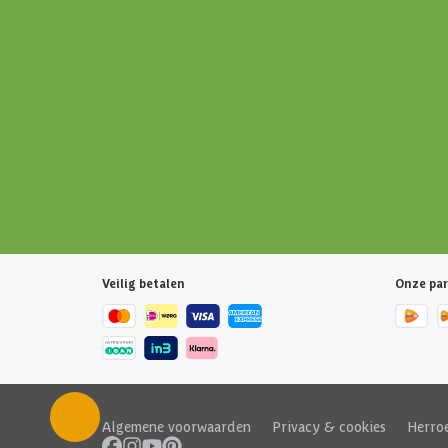
Veilig betalen
Onze par
Algemene voorwaarden
|
Privacy & cookies
|
Herro