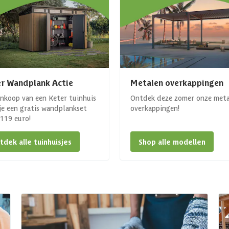
r Wandplank Actie
Metalen overkappingen
ankoop van een Keter tuinhuis
Ontdek deze zomer onze met
 je een gratis wandplankset
overkappingen!
. 119 euro!
tdek alle tuinhuisjes
Shop alle modellen