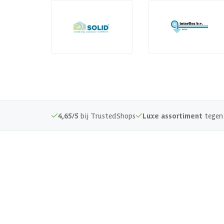
4,65/5
bij TrustedShops
Luxe assortiment
tegen 