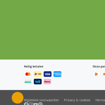
Veilig betalen
Onze par
Algemene voorwaarden
|
Privacy & cookies
|
Herro