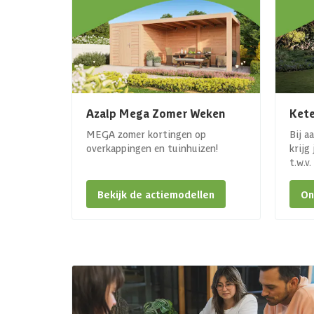
Azalp Mega Zomer Weken
Kete
MEGA zomer kortingen op
Bij a
overkappingen en tuinhuizen!
krijg
t.w.v
Bekijk de actiemodellen
On