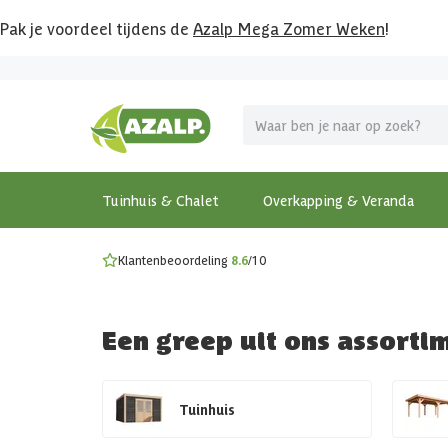
Pak je voordeel tijdens de
Azalp Mega Zomer Weken
!
Vier vakantie in je tuin
MEGA zomer kortingen op overkappingen en tuinhuizen
Gratis wandplankset
Ontdek onze metalen overkappingen
Bekijk de actiemodellen
Ontdek alle tuinhuisjes
Bekijk alle modellen
Tuinhuis & Chalet
Overkapping & Veranda
Klantenbeoordeling
8.6
/10
Een greep uit ons assorti
Tuinhuis