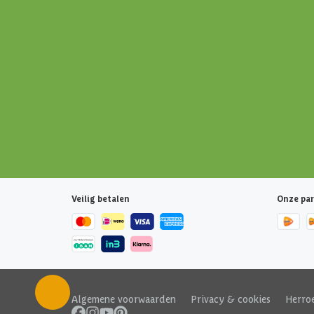
Veilig betalen
Onze par
Algemene voorwaarden
|
Privacy & cookies
|
Herro