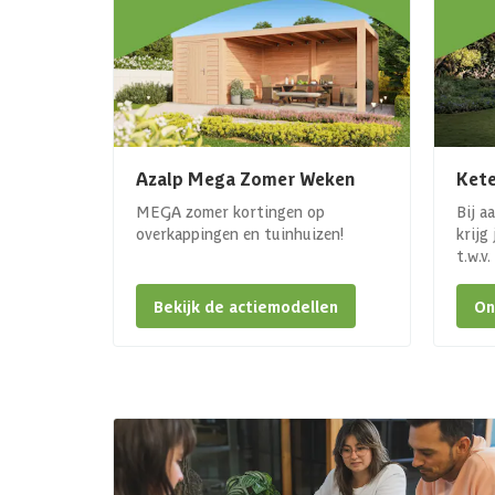
Azalp Mega Zomer Weken
Kete
MEGA zomer kortingen op
Bij a
overkappingen en tuinhuizen!
krijg
t.w.v
Bekijk de actiemodellen
On