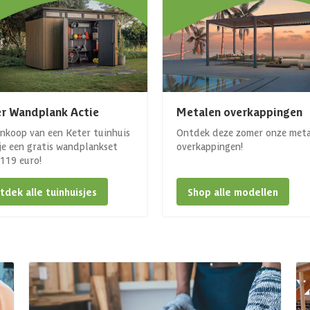
r Wandplank Actie
Metalen overkappingen
ankoop van een Keter tuinhuis
Ontdek deze zomer onze met
 je een gratis wandplankset
overkappingen!
. 119 euro!
tdek alle tuinhuisjes
Shop alle modellen