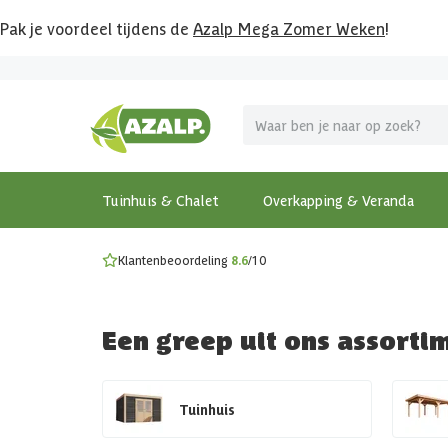
Pak je voordeel tijdens de
Azalp Mega Zomer Weken
!
Vier vakantie in je tuin
MEGA zomer kortingen op overkappingen en tuinhuizen
Gratis wandplankset
Ontdek onze metalen overkappingen
Bekijk de actiemodellen
Ontdek alle tuinhuisjes
Bekijk alle modellen
Tuinhuis & Chalet
Overkapping & Veranda
Klantenbeoordeling
8.6
/10
Een greep uit ons assorti
Tuinhuis