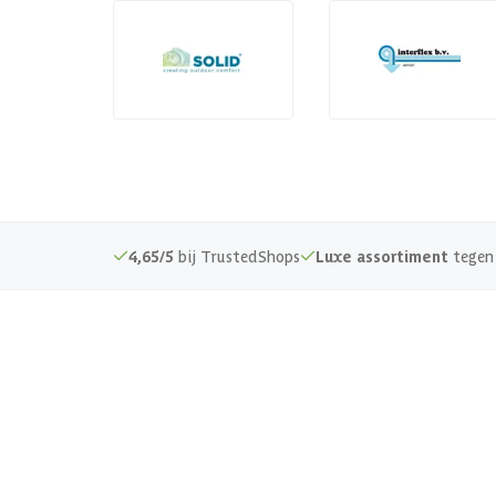
4,65/5
bij TrustedShops
Luxe assortiment
tegen 