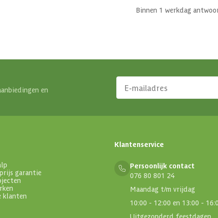
Binnen 1 werkdag antwoo
aanbiedingen en
Klantenservice
alp
Persoonlijk contact
prijs garantie
076 80 801 24
ojecten
rken
Maandag t/m vrijdag
e klanten
10:00 - 12:00 en 13:00 - 16:
Uitgezonderd feestdagen