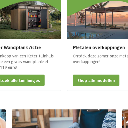
r Wandplank Actie
Metalen overkappingen
ankoop van een Keter tuinhuis
Ontdek deze zomer onze met
 je een gratis wandplankset
overkappingen!
. 119 euro!
tdek alle tuinhuisjes
Shop alle modellen