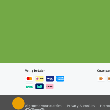
Veilig betalen
Onze par
Algemene voorwaarden
|
Privacy & cookies
|
Herro