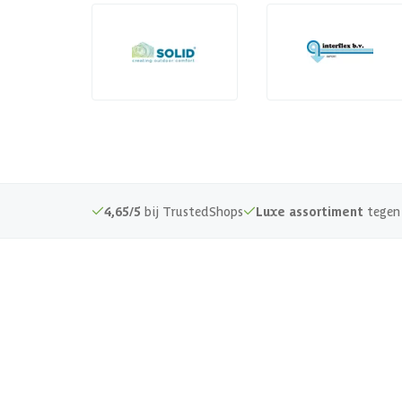
4,65/5
bij TrustedShops
Luxe assortiment
tegen 