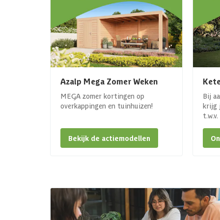
Azalp Mega Zomer Weken
Kete
MEGA zomer kortingen op
Bij a
overkappingen en tuinhuizen!
krijg
t.w.v
Bekijk de actiemodellen
On