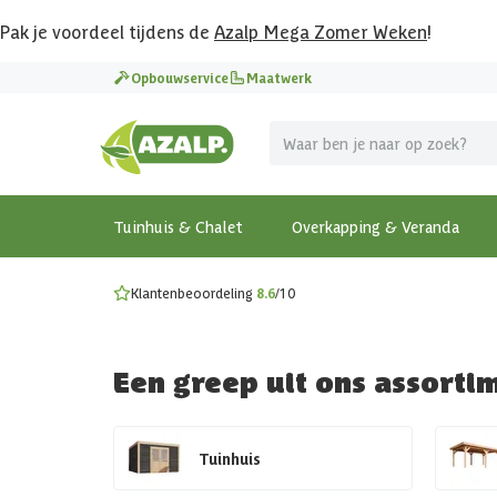
Pak je voordeel tijdens de
Azalp Mega Zomer Weken
!
Vier vakantie in je tuin
Opbouwservice
Maatwerk
MEGA zomer kortingen op overkappingen en tuinhuizen
Gratis wandplankset
Ontdek onze metalen overkappingen
Bekijk de actiemodellen
Ontdek alle tuinhuisjes
Bekijk alle modellen
Tuinhuis & Chalet
Overkapping & Veranda
Klantenbeoordeling
8.6
/10
Een greep uit ons assorti
Tuinhuis