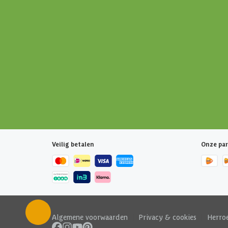
Veilig betalen
Onze par
Algemene voorwaarden
|
Privacy & cookies
|
Herro