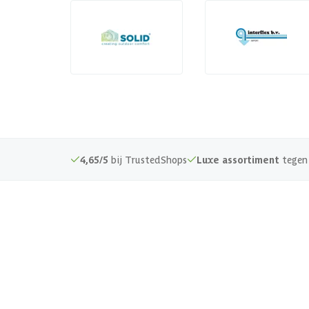
4,65/5
bij TrustedShops
Luxe assortiment
tegen 