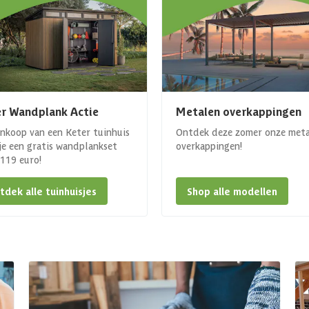
r Wandplank Actie
Metalen overkappingen
ankoop van een Keter tuinhuis
Ontdek deze zomer onze met
 je een gratis wandplankset
overkappingen!
. 119 euro!
tdek alle tuinhuisjes
Shop alle modellen