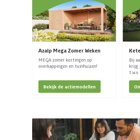
Azalp Mega Zomer Weken
Kete
MEGA zomer kortingen op
Bij a
overkappingen en tuinhuizen!
krijg
t.w.v
Bekijk de actiemodellen
On