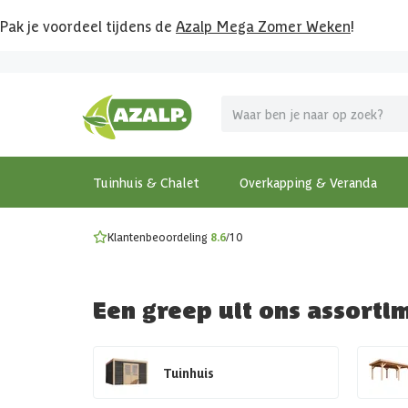
Pak je voordeel tijdens de
Azalp Mega Zomer Weken
!
Vier vakantie in je tuin
MEGA zomer kortingen op overkappingen en tuinhuizen
Gratis wandplankset
Ontdek onze metalen overkappingen
Bekijk de actiemodellen
Ontdek alle tuinhuisjes
Bekijk alle modellen
Tuinhuis & Chalet
Overkapping & Veranda
Klantenbeoordeling
8.6
/10
Een greep uit ons assorti
Tuinhuis