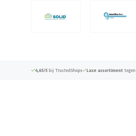
4,65/5
bij TrustedShops
Luxe assortiment
tegen 