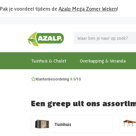
Pak je voordeel tijdens de
Azalp Mega Zomer Weken
!
Vier vakantie in je tuin
MEGA zomer kortingen op overkappingen en tuinhuizen
Gratis wandplankset
Ontdek onze metalen overkappingen
Bekijk de actiemodellen
Ontdek alle tuinhuisjes
Bekijk alle modellen
Tuinhuis & Chalet
Overkapping & Veranda
Klantenbeoordeling
8.6
/10
Een greep uit ons assorti
Tuinhuis