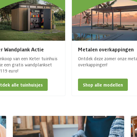
r Wandplank Actie
Metalen overkappingen
ankoop van een Keter tuinhuis
Ontdek deze zomer onze met
 je een gratis wandplankset
overkappingen!
. 119 euro!
tdek alle tuinhuisjes
Shop alle modellen