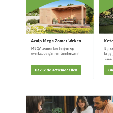
Azalp Mega Zomer Weken
Kete
MEGA zomer kortingen op
Bij a
overkappingen en tuinhuizen!
krijg
t.w.v
Bekijk de actiemodellen
On