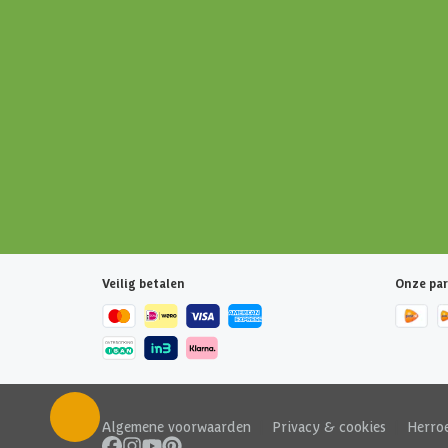
Veilig betalen
Onze par
Algemene voorwaarden
|
Privacy & cookies
|
Herro