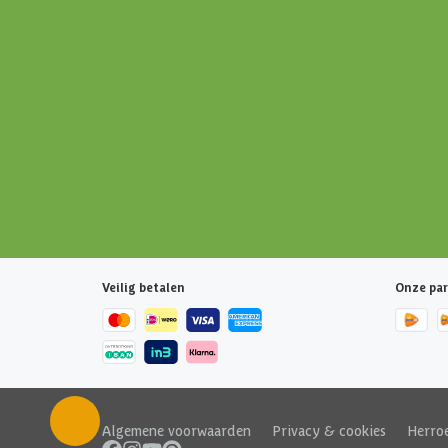
Veilig betalen
Onze par
Algemene voorwaarden
|
Privacy & cookies
|
Herro