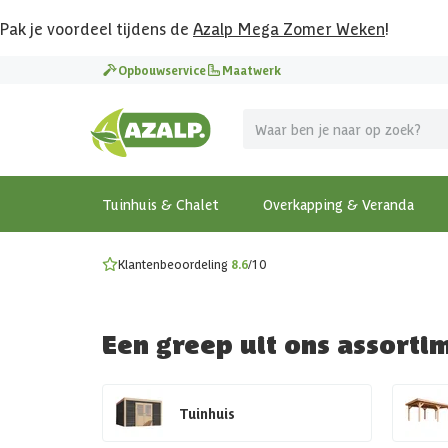
Pak je voordeel tijdens de
Azalp Mega Zomer Weken
!
Vier vakantie in je tuin
Opbouwservice
Maatwerk
MEGA zomer kortingen op overkappingen en tuinhuizen
Gratis wandplankset
Ontdek onze metalen overkappingen
Bekijk de actiemodellen
Ontdek alle tuinhuisjes
Bekijk alle modellen
Tuinhuis & Chalet
Overkapping & Veranda
Klantenbeoordeling
8.6
/10
Een greep uit ons assorti
Tuinhuis