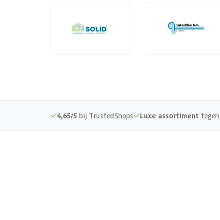
4,65/5
bij TrustedShops
Luxe assortiment
tegen 