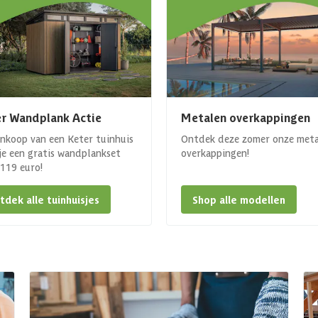
r Wandplank Actie
Metalen overkappingen
ankoop van een Keter tuinhuis
Ontdek deze zomer onze met
 je een gratis wandplankset
overkappingen!
. 119 euro!
tdek alle tuinhuisjes
Shop alle modellen