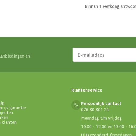
Binnen 1 werkdag antwoo
aanbiedingen en
Klantenservice
alp
Persoonlijk contact
prijs garantie
076 80 801 24
ojecten
rken
Maandag t/m vrijdag
e klanten
10:00 - 12:00 en 13:00 - 16:
Uitgezonderd feestdagen