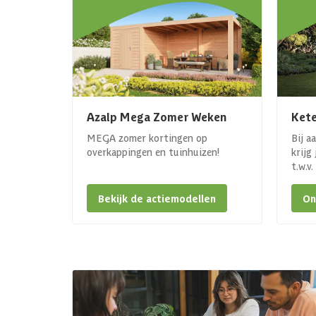
Azalp Mega Zomer Weken
Kete
MEGA zomer kortingen op
Bij a
overkappingen en tuinhuizen!
krijg
t.w.v
Bekijk de actiemodellen
On