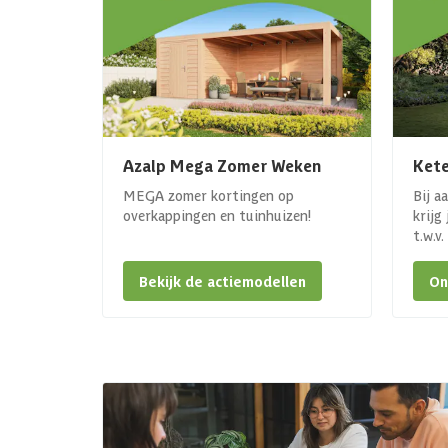
Azalp Mega Zomer Weken
Kete
MEGA zomer kortingen op
Bij a
overkappingen en tuinhuizen!
krijg
t.w.v
Bekijk de actiemodellen
On