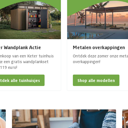
r Wandplank Actie
Metalen overkappingen
ankoop van een Keter tuinhuis
Ontdek deze zomer onze met
 je een gratis wandplankset
overkappingen!
. 119 euro!
tdek alle tuinhuisjes
Shop alle modellen