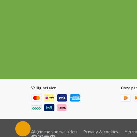
Veilig betalen
Onze par
Algemene voorwaarden
|
Privacy & cookies
|
Herro