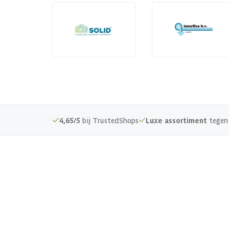
4,65/5
bij TrustedShops
Luxe assortiment
tegen 