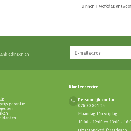
Binnen 1 werkdag antwoo
aanbiedingen en
Klantenservice
alp
Persoonlijk contact
prijs garantie
076 80 801 24
ojecten
rken
Maandag t/m vrijdag
e klanten
10:00 - 12:00 en 13:00 - 16:
Uitgezonderd feestdagen