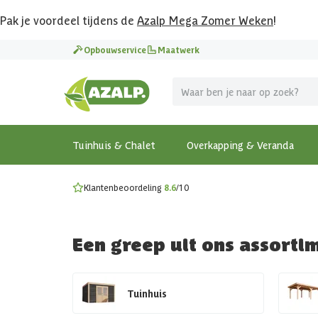
Pak je voordeel tijdens de
Azalp Mega Zomer Weken
!
Vier vakantie in je tuin
Opbouwservice
Maatwerk
MEGA zomer kortingen op overkappingen en tuinhuizen
Gratis wandplankset
Ontdek onze metalen overkappingen
Bekijk de actiemodellen
Ontdek alle tuinhuisjes
Bekijk alle modellen
Tuinhuis & Chalet
Overkapping & Veranda
Klantenbeoordeling
8.6
/10
Een greep uit ons assorti
Tuinhuis