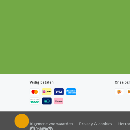
Veilig betalen
Onze par
Algemene voorwaarden
|
Privacy & cookies
|
Herro