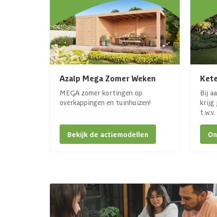
Azalp Mega Zomer Weken
Kete
MEGA zomer kortingen op
Bij a
overkappingen en tuinhuizen!
krijg
t.w.v
Bekijk de actiemodellen
On