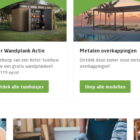
r Wandplank Actie
Metalen overkappingen
ankoop van een Keter tuinhuis
Ontdek deze zomer onze met
 je een gratis wandplankset
overkappingen!
. 119 euro!
tdek alle tuinhuisjes
Shop alle modellen