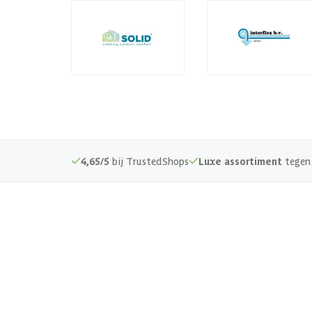
4,65/5
bij TrustedShops
Luxe assortiment
tegen 