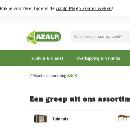
Pak je voordeel tijdens de
Azalp Mega Zomer Weken
!
Vier vakantie in je tuin
MEGA zomer kortingen op overkappingen en tuinhuizen
Gratis wandplankset
Ontdek onze metalen overkappingen
Bekijk de actiemodellen
Ontdek alle tuinhuisjes
Bekijk alle modellen
Tuinhuis & Chalet
Overkapping & Veranda
Klantenbeoordeling
8.6
/10
Een greep uit ons assorti
Tuinhuis