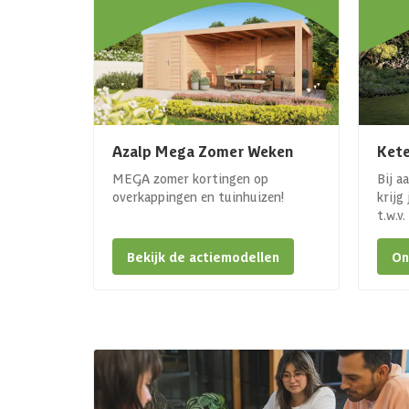
Azalp Mega Zomer Weken
Kete
MEGA zomer kortingen op
Bij a
overkappingen en tuinhuizen!
krijg
t.w.v
Bekijk de actiemodellen
On