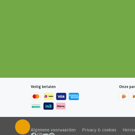
Veilig betalen
Onze par
Algemene voorwaarden
|
Privacy & cookies
|
Herro