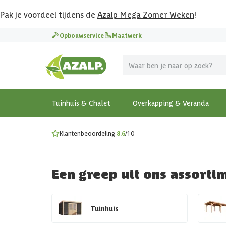
Pak je voordeel tijdens de
Azalp Mega Zomer Weken
!
Vier vakantie in je tuin
Opbouwservice
Maatwerk
MEGA zomer kortingen op overkappingen en tuinhuizen
Gratis wandplankset
Ontdek onze metalen overkappingen
Bekijk de actiemodellen
Ontdek alle tuinhuisjes
Bekijk alle modellen
Tuinhuis & Chalet
Overkapping & Veranda
Klantenbeoordeling
8.6
/10
Een greep uit ons assorti
Tuinhuis