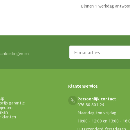
Binnen 1 werkdag antwoo
aanbiedingen en
Klantenservice
alp
Persoonlijk contact
prijs garantie
076 80 801 24
ojecten
rken
Maandag t/m vrijdag
e klanten
10:00 - 12:00 en 13:00 - 16:
Uitgezonderd feestdagen