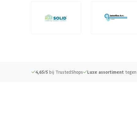
4,65/5
bij TrustedShops
Luxe assortiment
tegen 