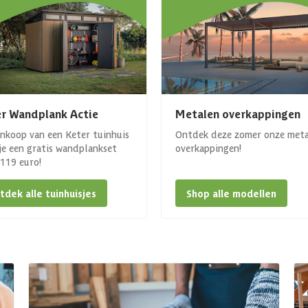
r Wandplank Actie
Metalen overkappingen
ankoop van een Keter tuinhuis
Ontdek deze zomer onze met
 je een gratis wandplankset
overkappingen!
. 119 euro!
tdek alle tuinhuisjes
Shop alle modellen