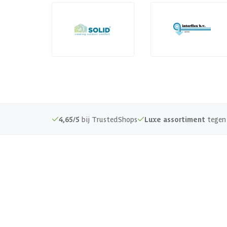
4,65/5
bij TrustedShops
Luxe assortiment
tegen 