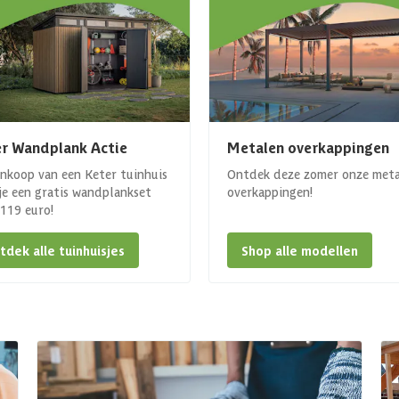
r Wandplank Actie
Metalen overkappingen
ankoop van een Keter tuinhuis
Ontdek deze zomer onze met
 je een gratis wandplankset
overkappingen!
. 119 euro!
tdek alle tuinhuisjes
Shop alle modellen