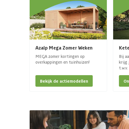
Azalp Mega Zomer Weken
Kete
MEGA zomer kortingen op
Bij a
overkappingen en tuinhuizen!
krijg
t.w.v
Bekijk de actiemodellen
On