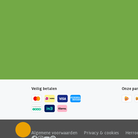
Veilig betalen
Onze par
Algemene voorwaarden
|
Privacy & cookies
|
Herro