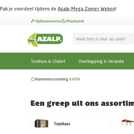
Pak je voordeel tijdens de
Azalp Mega Zomer Weken
!
Vier vakantie in je tuin
Opbouwservice
Maatwerk
MEGA zomer kortingen op overkappingen en tuinhuizen
Gratis wandplankset
Ontdek onze metalen overkappingen
Bekijk de actiemodellen
Ontdek alle tuinhuisjes
Bekijk alle modellen
Tuinhuis & Chalet
Overkapping & Veranda
Klantenbeoordeling
8.6
/10
Een greep uit ons assorti
Tuinhuis