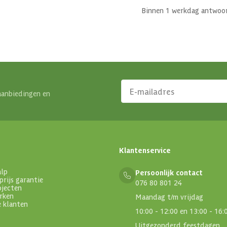
Binnen 1 werkdag antwoo
aanbiedingen en
Klantenservice
alp
Persoonlijk contact
prijs garantie
076 80 801 24
ojecten
rken
Maandag t/m vrijdag
e klanten
10:00 - 12:00 en 13:00 - 16:
Uitgezonderd feestdagen