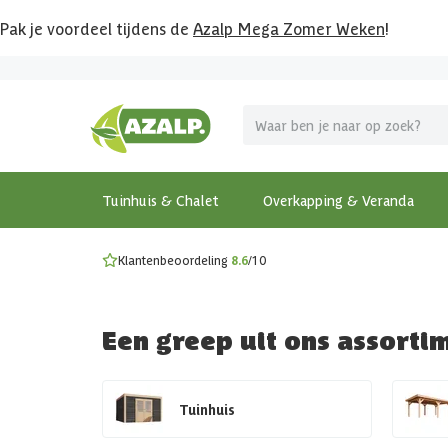
Pak je voordeel tijdens de
Azalp Mega Zomer Weken
!
Vier vakantie in je tuin
MEGA zomer kortingen op overkappingen en tuinhuizen
Gratis wandplankset
Ontdek onze metalen overkappingen
Bekijk de actiemodellen
Ontdek alle tuinhuisjes
Bekijk alle modellen
Tuinhuis & Chalet
Overkapping & Veranda
Klantenbeoordeling
8.6
/10
Een greep uit ons assorti
Tuinhuis