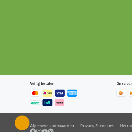
Veilig betalen
Onze par
Algemene voorwaarden
|
Privacy & cookies
|
Herro