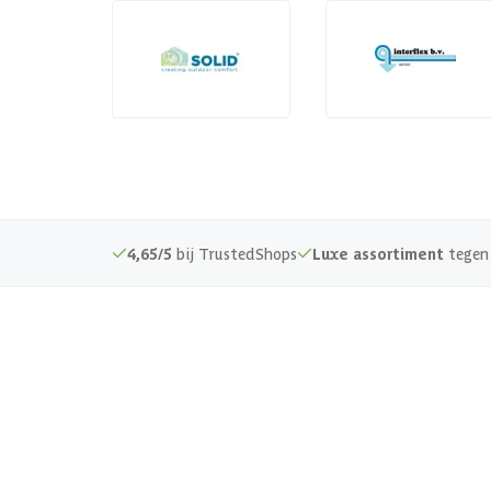
4,65/5
bij TrustedShops
Luxe assortiment
tegen 