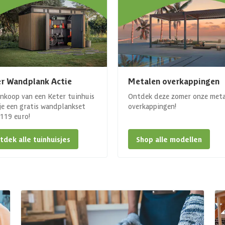
r Wandplank Actie
Metalen overkappingen
ankoop van een Keter tuinhuis
Ontdek deze zomer onze met
 je een gratis wandplankset
overkappingen!
. 119 euro!
tdek alle tuinhuisjes
Shop alle modellen