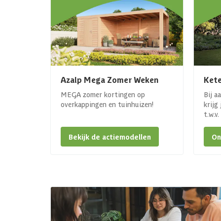
Azalp Mega Zomer Weken
Kete
MEGA zomer kortingen op
Bij a
overkappingen en tuinhuizen!
krijg
t.w.v
Bekijk de actiemodellen
On