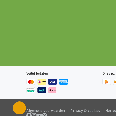
Veilig betalen
Onze par
Algemene voorwaarden
|
Privacy & cookies
|
Herro