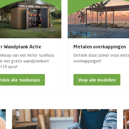
r Wandplank Actie
Metalen overkappingen
ankoop van een Keter tuinhuis
Ontdek deze zomer onze met
 je een gratis wandplankset
overkappingen!
. 119 euro!
tdek alle tuinhuisjes
Shop alle modellen