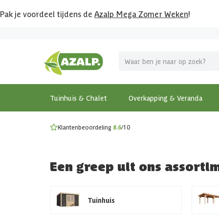
Pak je voordeel tijdens de
Azalp Mega Zomer Weken
!
Vier vakantie in je tuin
MEGA zomer kortingen op overkappingen en tuinhuizen
Gratis wandplankset
Ontdek onze metalen overkappingen
Bekijk de actiemodellen
Ontdek alle tuinhuisjes
Bekijk alle modellen
Tuinhuis & Chalet
Overkapping & Veranda
Klantenbeoordeling
8.6
/10
Een greep uit ons assorti
Tuinhuis