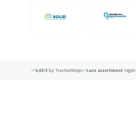
4,65/5
bij TrustedShops
Luxe assortiment
tegen 