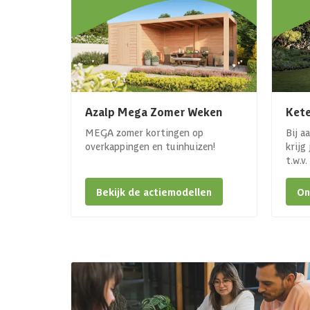
Azalp Mega Zomer Weken
Kete
MEGA zomer kortingen op
Bij a
overkappingen en tuinhuizen!
krijg
t.w.v
Bekijk de actiemodellen
On