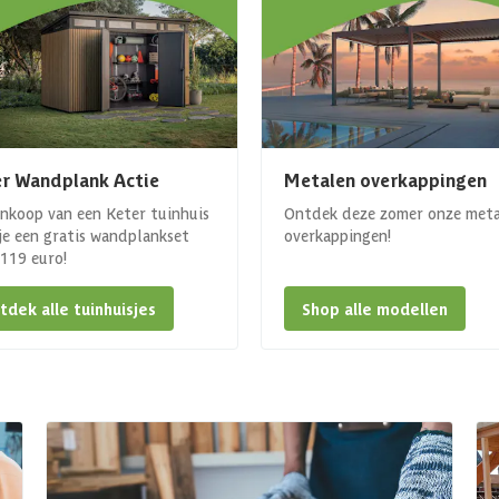
r Wandplank Actie
Metalen overkappingen
ankoop van een Keter tuinhuis
Ontdek deze zomer onze met
 je een gratis wandplankset
overkappingen!
. 119 euro!
tdek alle tuinhuisjes
Shop alle modellen