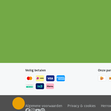
Veilig betalen
Onze par
Algemene voorwaarden
|
Privacy & cookies
|
Herro