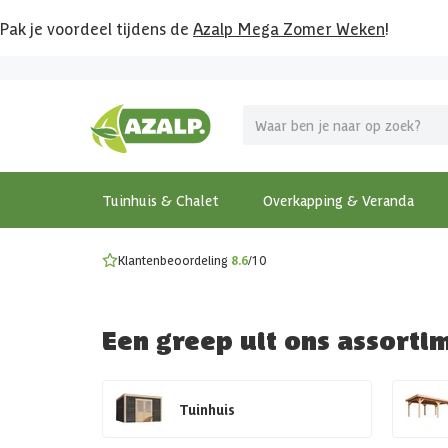
Pak je voordeel tijdens de
Azalp Mega Zomer Weken
!
Vier vakantie in je tuin
MEGA zomer kortingen op overkappingen en tuinhuizen
Gratis wandplankset
Ontdek onze metalen overkappingen
Bekijk de actiemodellen
Ontdek alle tuinhuisjes
Bekijk alle modellen
Tuinhuis & Chalet
Overkapping & Veranda
Klantenbeoordeling
8.6
/10
Een greep uit ons assorti
Tuinhuis