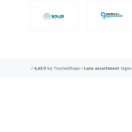
4,65/5
bij TrustedShops
Luxe assortiment
tegen 