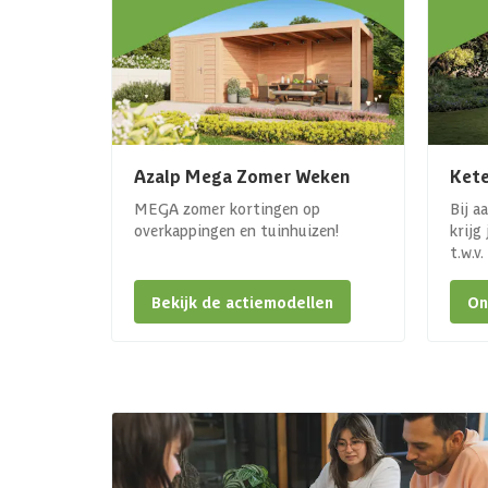
Azalp Mega Zomer Weken
Kete
MEGA zomer kortingen op
Bij a
overkappingen en tuinhuizen!
krijg
t.w.v
Bekijk de actiemodellen
On