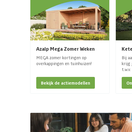
Azalp Mega Zomer Weken
Kete
MEGA zomer kortingen op
Bij a
overkappingen en tuinhuizen!
krijg
t.w.v
Bekijk de actiemodellen
On