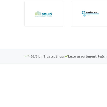
4,65/5
bij TrustedShops
Luxe assortiment
tegen 