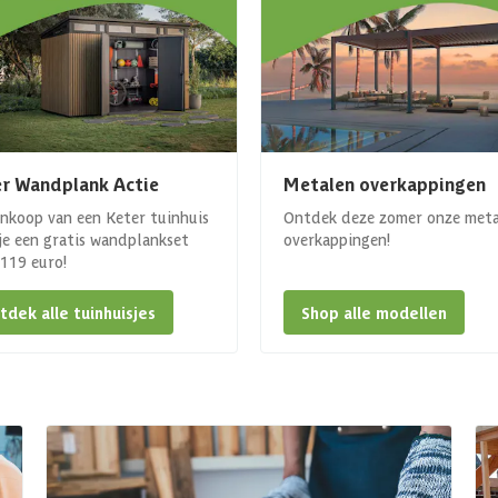
r Wandplank Actie
Metalen overkappingen
ankoop van een Keter tuinhuis
Ontdek deze zomer onze met
 je een gratis wandplankset
overkappingen!
. 119 euro!
tdek alle tuinhuisjes
Shop alle modellen