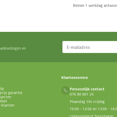
Binnen 1 werkdag antwoo
aanbiedingen en
Klantenservice
alp
Persoonlijk contact
prijs garantie
076 80 801 24
ojecten
rken
Maandag t/m vrijdag
e klanten
10:00 - 12:00 en 13:00 - 16:
Uitgezonderd feestdagen