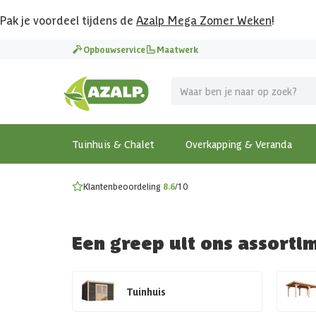
Pak je voordeel tijdens de
Azalp Mega Zomer Weken
!
Vier vakantie in je tuin
Opbouwservice
Maatwerk
MEGA zomer kortingen op overkappingen en tuinhuizen
Gratis wandplankset
Ontdek onze metalen overkappingen
Bekijk de actiemodellen
Ontdek alle tuinhuisjes
Bekijk alle modellen
Tuinhuis & Chalet
Overkapping & Veranda
Klantenbeoordeling
8.6
/10
Een greep uit ons assorti
Tuinhuis