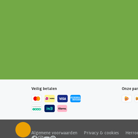
Veilig betalen
Onze par
Algemene voorwaarden
|
Privacy & cookies
|
Herro