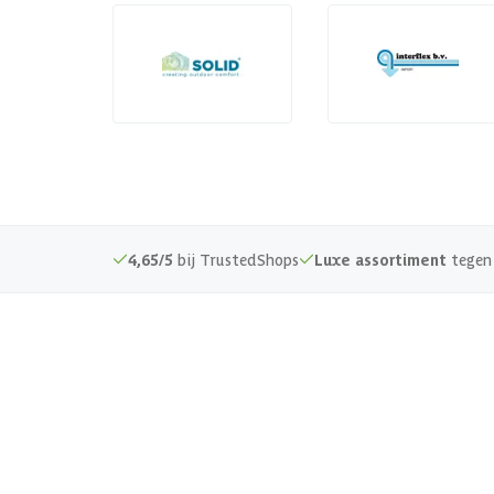
4,65/5
bij TrustedShops
Luxe assortiment
tegen 