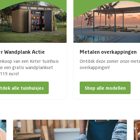
r Wandplank Actie
Metalen overkappingen
ankoop van een Keter tuinhuis
Ontdek deze zomer onze met
 je een gratis wandplankset
overkappingen!
. 119 euro!
tdek alle tuinhuisjes
Shop alle modellen