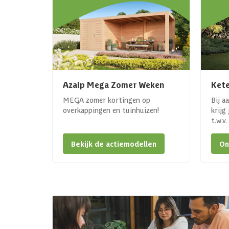
Azalp Mega Zomer Weken
Kete
MEGA zomer kortingen op
Bij a
overkappingen en tuinhuizen!
krijg
t.w.v
Bekijk de actiemodellen
On