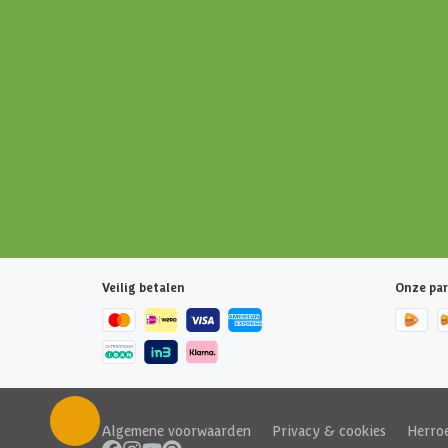
Veilig betalen
Onze par
Algemene voorwaarden
|
Privacy & cookies
|
Herro