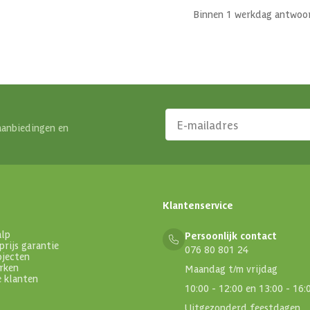
Binnen 1 werkdag antwoo
aanbiedingen en
Klantenservice
alp
Persoonlijk contact
prijs garantie
076 80 801 24
ojecten
rken
Maandag t/m vrijdag
e klanten
10:00 - 12:00 en 13:00 - 16:
Uitgezonderd feestdagen