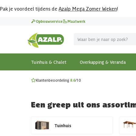
Pak je voordeel tijdens de
Azalp Mega Zomer Weken
!
Vier vakantie in je tuin
Opbouwservice
Maatwerk
MEGA zomer kortingen op overkappingen en tuinhuizen
Gratis wandplankset
Ontdek onze metalen overkappingen
Bekijk de actiemodellen
Ontdek alle tuinhuisjes
Bekijk alle modellen
Tuinhuis & Chalet
Overkapping & Veranda
Klantenbeoordeling
8.6
/10
Een greep uit ons assorti
Tuinhuis