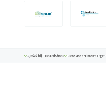
4,65/5
bij TrustedShops
Luxe assortiment
tegen 