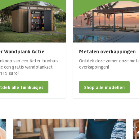
r Wandplank Actie
Metalen overkappingen
ankoop van een Keter tuinhuis
Ontdek deze zomer onze met
 je een gratis wandplankset
overkappingen!
. 119 euro!
tdek alle tuinhuisjes
Shop alle modellen