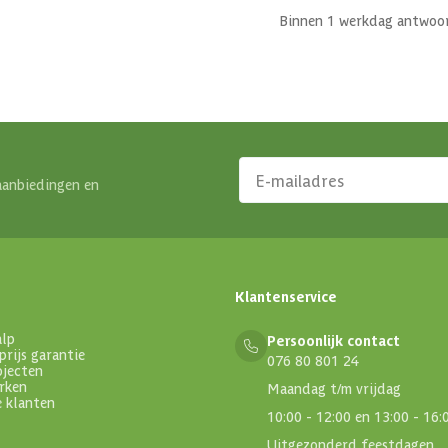
Binnen 1 werkdag antwoo
aanbiedingen en
Klantenservice
alp
Persoonlijk contact
prijs garantie
076 80 801 24
ojecten
rken
Maandag t/m vrijdag
e klanten
10:00 - 12:00 en 13:00 - 16:
Uitgezonderd feestdagen