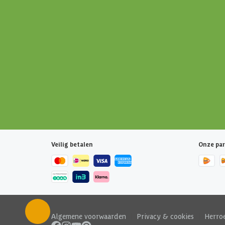
Veilig betalen
Onze par
Algemene voorwaarden
|
Privacy & cookies
|
Herro