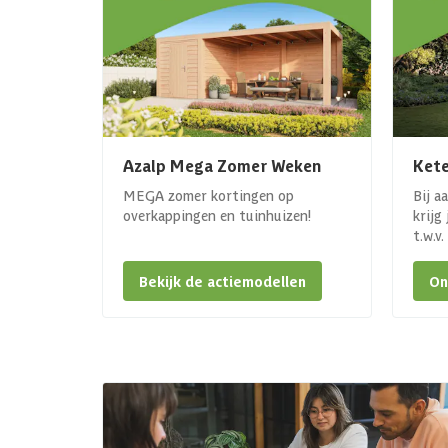
Azalp Mega Zomer Weken
Kete
MEGA zomer kortingen op
Bij a
overkappingen en tuinhuizen!
krijg
t.w.v
Bekijk de actiemodellen
On