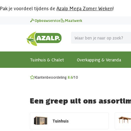
Pak je voordeel tijdens de
Azalp Mega Zomer Weken
!
Vier vakantie in je tuin
Opbouwservice
Maatwerk
MEGA zomer kortingen op overkappingen en tuinhuizen
Gratis wandplankset
Ontdek onze metalen overkappingen
Bekijk de actiemodellen
Ontdek alle tuinhuisjes
Bekijk alle modellen
Tuinhuis & Chalet
Overkapping & Veranda
Klantenbeoordeling
8.6
/10
Een greep uit ons assorti
Tuinhuis