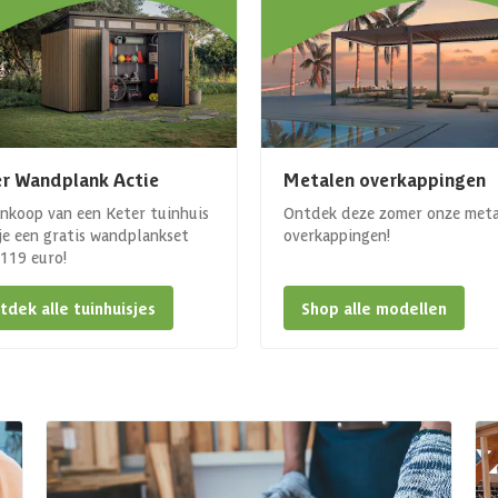
r Wandplank Actie
Metalen overkappingen
ankoop van een Keter tuinhuis
Ontdek deze zomer onze met
 je een gratis wandplankset
overkappingen!
. 119 euro!
tdek alle tuinhuisjes
Shop alle modellen