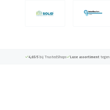
4,65/5
bij TrustedShops
Luxe assortiment
tegen 