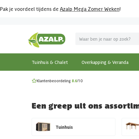
Pak je voordeel tijdens de
Azalp Mega Zomer Weken
!
Vier vakantie in je tuin
MEGA zomer kortingen op overkappingen en tuinhuizen
Gratis wandplankset
Ontdek onze metalen overkappingen
Bekijk de actiemodellen
Ontdek alle tuinhuisjes
Bekijk alle modellen
Tuinhuis & Chalet
Overkapping & Veranda
Klantenbeoordeling
8.6
/10
Een greep uit ons assorti
Tuinhuis