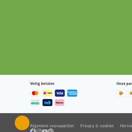
Veilig betalen
Onze par
Algemene voorwaarden
|
Privacy & cookies
|
Herro