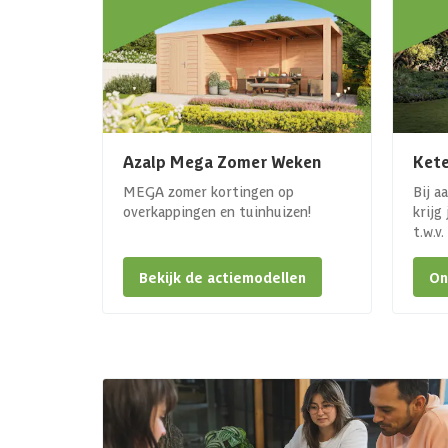
Azalp Mega Zomer Weken
Kete
MEGA zomer kortingen op
Bij a
overkappingen en tuinhuizen!
krijg
t.w.v
Bekijk de actiemodellen
On