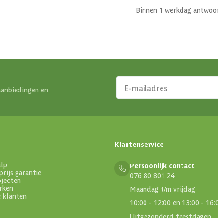
Binnen 1 werkdag antwoo
aanbiedingen en
Klantenservice
alp
Persoonlijk contact
prijs garantie
076 80 801 24
ojecten
rken
Maandag t/m vrijdag
e klanten
10:00 - 12:00 en 13:00 - 16:
Uitgezonderd feestdagen