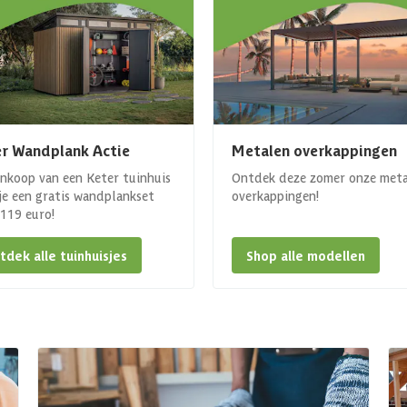
r Wandplank Actie
Metalen overkappingen
ankoop van een Keter tuinhuis
Ontdek deze zomer onze met
 je een gratis wandplankset
overkappingen!
. 119 euro!
tdek alle tuinhuisjes
Shop alle modellen