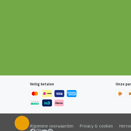
Veilig betalen
Onze par
Algemene voorwaarden
|
Privacy & cookies
|
Herro