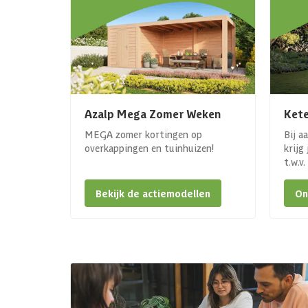
Azalp Mega Zomer Weken
Kete
MEGA zomer kortingen op
Bij a
overkappingen en tuinhuizen!
krijg
t.w.v
Bekijk de actiemodellen
On