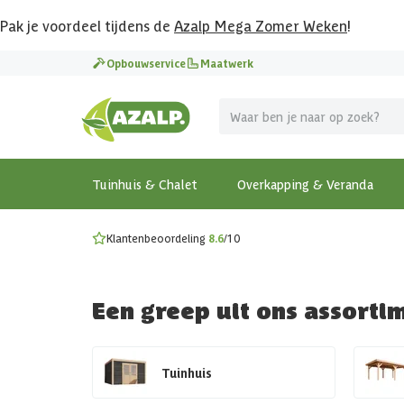
Pak je voordeel tijdens de
Azalp Mega Zomer Weken
!
Vier vakantie in je tuin
Opbouwservice
Maatwerk
MEGA zomer kortingen op overkappingen en tuinhuizen
Gratis wandplankset
Ontdek onze metalen overkappingen
Bekijk de actiemodellen
Ontdek alle tuinhuisjes
Bekijk alle modellen
Tuinhuis & Chalet
Overkapping & Veranda
Klantenbeoordeling
8.6
/10
Een greep uit ons assorti
Tuinhuis