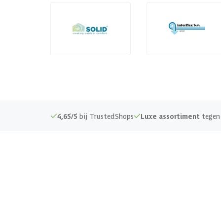
4,65/5
bij TrustedShops
Luxe assortiment
tegen 