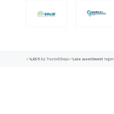
4,65/5
bij TrustedShops
Luxe assortiment
tegen 