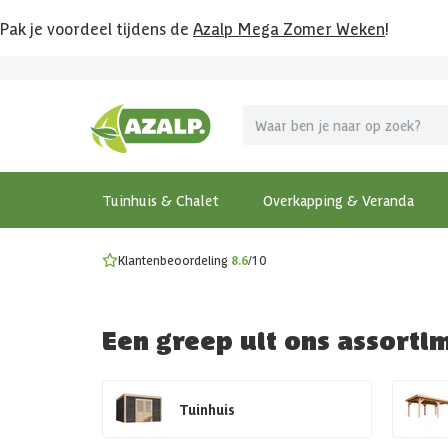
Pak je voordeel tijdens de
Azalp Mega Zomer Weken
!
Vier vakantie in je tuin
MEGA zomer kortingen op overkappingen en tuinhuizen
Gratis wandplankset
Ontdek onze metalen overkappingen
Bekijk de actiemodellen
Ontdek alle tuinhuisjes
Bekijk alle modellen
Tuinhuis & Chalet
Overkapping & Veranda
Klantenbeoordeling
8.6
/10
Een greep uit ons assorti
Tuinhuis