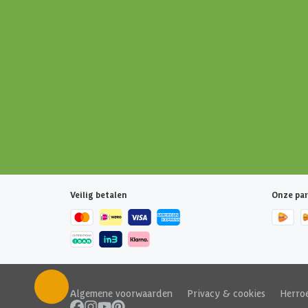
Veilig betalen
Onze par
Algemene voorwaarden
|
Privacy & cookies
|
Herro