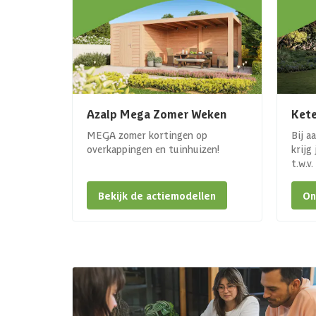
Azalp Mega Zomer Weken
Kete
MEGA zomer kortingen op
Bij a
overkappingen en tuinhuizen!
krijg
t.w.v
Bekijk de actiemodellen
On