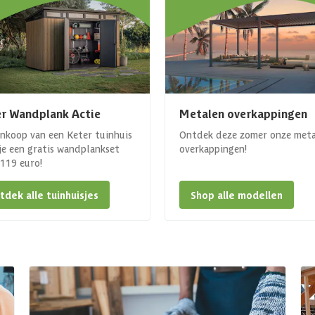
r Wandplank Actie
Metalen overkappingen
ankoop van een Keter tuinhuis
Ontdek deze zomer onze met
 je een gratis wandplankset
overkappingen!
. 119 euro!
tdek alle tuinhuisjes
Shop alle modellen