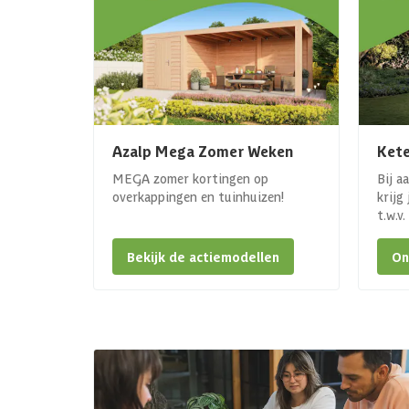
Azalp Mega Zomer Weken
Kete
MEGA zomer kortingen op
Bij a
overkappingen en tuinhuizen!
krijg
t.w.v
Bekijk de actiemodellen
On