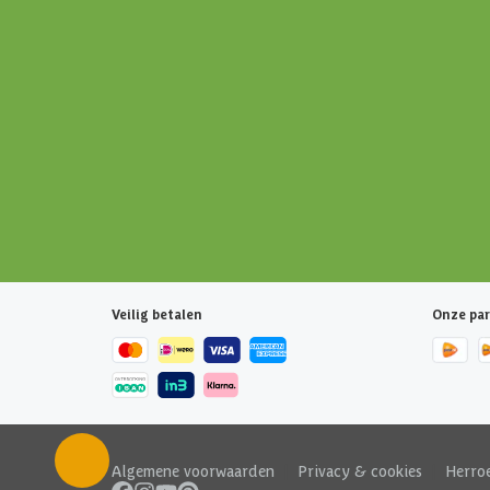
Veilig betalen
Onze par
Algemene voorwaarden
|
Privacy & cookies
|
Herro