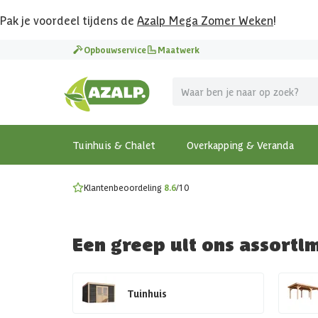
Pak je voordeel tijdens de
Azalp Mega Zomer Weken
!
Vier vakantie in je tuin
Opbouwservice
Maatwerk
MEGA zomer kortingen op overkappingen en tuinhuizen
Gratis wandplankset
Ontdek onze metalen overkappingen
Bekijk de actiemodellen
Ontdek alle tuinhuisjes
Bekijk alle modellen
Tuinhuis & Chalet
Overkapping & Veranda
Klantenbeoordeling
8.6
/10
Een greep uit ons assorti
Tuinhuis