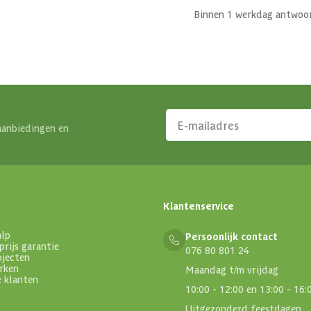
Binnen 1 werkdag antwoo
aanbiedingen en
Klantenservice
alp
Persoonlijk contact
prijs garantie
076 80 801 24
ojecten
rken
Maandag t/m vrijdag
e klanten
10:00 - 12:00 en 13:00 - 16:
Uitgezonderd feestdagen