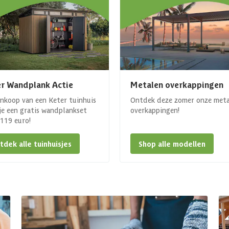
r Wandplank Actie
Metalen overkappingen
ankoop van een Keter tuinhuis
Ontdek deze zomer onze met
 je een gratis wandplankset
overkappingen!
. 119 euro!
tdek alle tuinhuisjes
Shop alle modellen