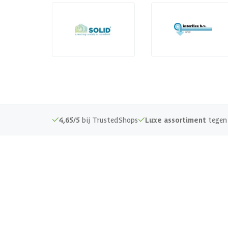
4,65/5
bij TrustedShops
Luxe assortiment
tegen 