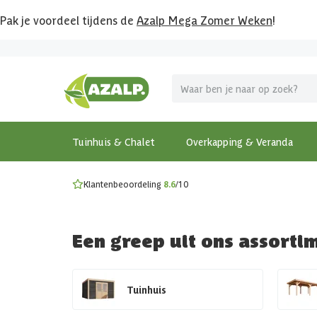
Pak je voordeel tijdens de
Azalp Mega Zomer Weken
!
Vier vakantie in je tuin
MEGA zomer kortingen op overkappingen en tuinhuizen
Gratis wandplankset
Ontdek onze metalen overkappingen
Bekijk de actiemodellen
Ontdek alle tuinhuisjes
Bekijk alle modellen
Tuinhuis & Chalet
Overkapping & Veranda
Klantenbeoordeling
8.6
/10
Een greep uit ons assorti
Tuinhuis