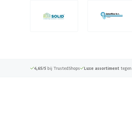
4,65/5
bij TrustedShops
Luxe assortiment
tegen 