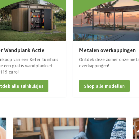
r Wandplank Actie
Metalen overkappingen
ankoop van een Keter tuinhuis
Ontdek deze zomer onze met
 je een gratis wandplankset
overkappingen!
. 119 euro!
tdek alle tuinhuisjes
Shop alle modellen