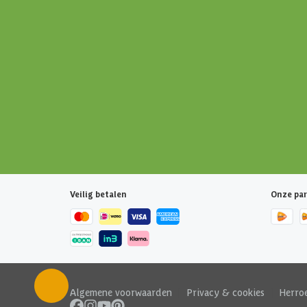
Veilig betalen
Onze par
Algemene voorwaarden
|
Privacy & cookies
|
Herro