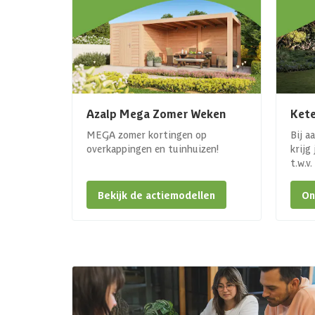
Azalp Mega Zomer Weken
Kete
MEGA zomer kortingen op
Bij a
overkappingen en tuinhuizen!
krijg
t.w.v
Bekijk de actiemodellen
On