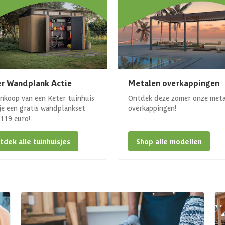
r Wandplank Actie
Metalen overkappingen
ankoop van een Keter tuinhuis
Ontdek deze zomer onze met
 je een gratis wandplankset
overkappingen!
. 119 euro!
tdek alle tuinhuisjes
Shop alle modellen