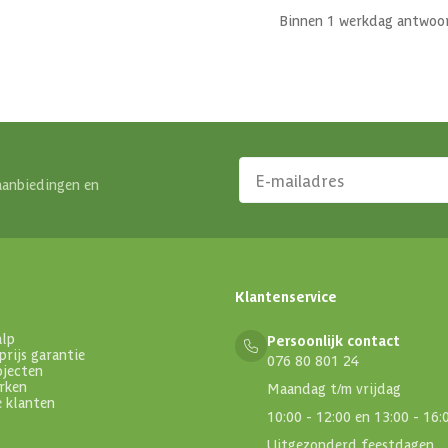
Binnen 1 werkdag antwoo
aanbiedingen en
Klantenservice
alp
Persoonlijk contact
prijs garantie
076 80 801 24
ojecten
rken
Maandag t/m vrijdag
e klanten
10:00 - 12:00 en 13:00 - 16:
Uitgezonderd feestdagen