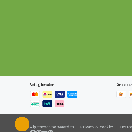
Veilig betalen
Onze par
Algemene voorwaarden
|
Privacy & cookies
|
Herro