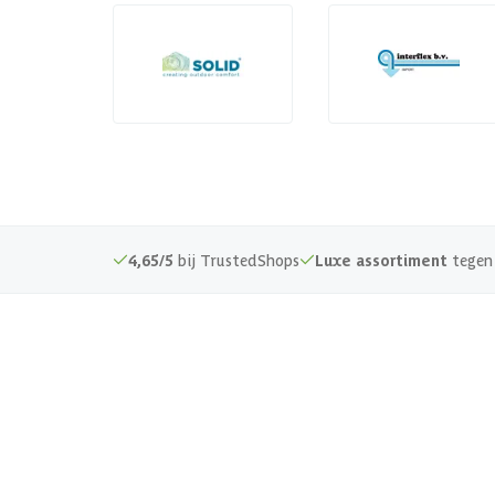
4,65/5
bij TrustedShops
Luxe assortiment
tegen 