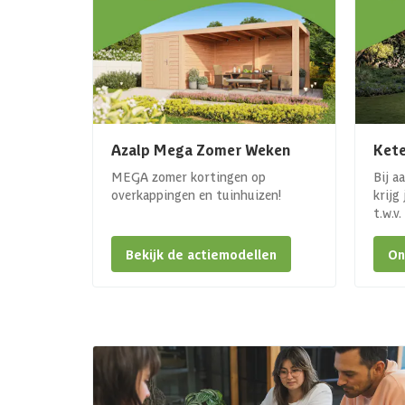
Azalp Mega Zomer Weken
Kete
MEGA zomer kortingen op
Bij a
overkappingen en tuinhuizen!
krijg
t.w.v
Bekijk de actiemodellen
On