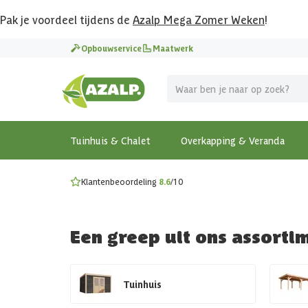
Pak je voordeel tijdens de
Azalp Mega Zomer Weken
!
Vier vakantie in je tuin
Opbouwservice
Maatwerk
MEGA zomer kortingen op overkappingen en tuinhuizen
Gratis wandplankset
Ontdek onze metalen overkappingen
Bekijk de actiemodellen
Ontdek alle tuinhuisjes
Bekijk alle modellen
Tuinhuis & Chalet
Overkapping & Veranda
Klantenbeoordeling
8.6
/10
Een greep uit ons assorti
Tuinhuis