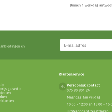
Binnen 1 werkdag antwoo
aanbiedingen en
Klantenservice
alp
Persoonlijk contact
prijs garantie
076 80 801 24
ojecten
rken
Maandag t/m vrijdag
e klanten
10:00 - 12:00 en 13:00 - 16:
Uitgezonderd feestdagen