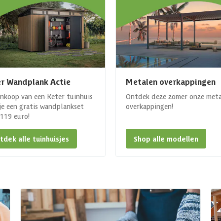
r Wandplank Actie
Metalen overkappingen
ankoop van een Keter tuinhuis
Ontdek deze zomer onze met
 je een gratis wandplankset
overkappingen!
. 119 euro!
tdek alle tuinhuisjes
Shop alle modellen