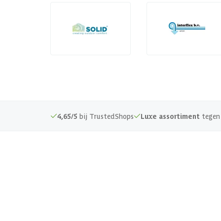
4,65/5
bij TrustedShops
Luxe assortiment
tegen 