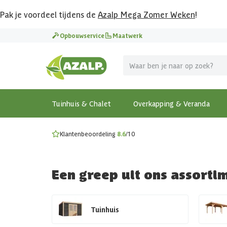
Pak je voordeel tijdens de
Azalp Mega Zomer Weken
!
Vier vakantie in je tuin
Opbouwservice
Maatwerk
MEGA zomer kortingen op overkappingen en tuinhuizen
Gratis wandplankset
Ontdek onze metalen overkappingen
Bekijk de actiemodellen
Ontdek alle tuinhuisjes
Bekijk alle modellen
Tuinhuis & Chalet
Overkapping & Veranda
Klantenbeoordeling
8.6
/10
Een greep uit ons assorti
Tuinhuis