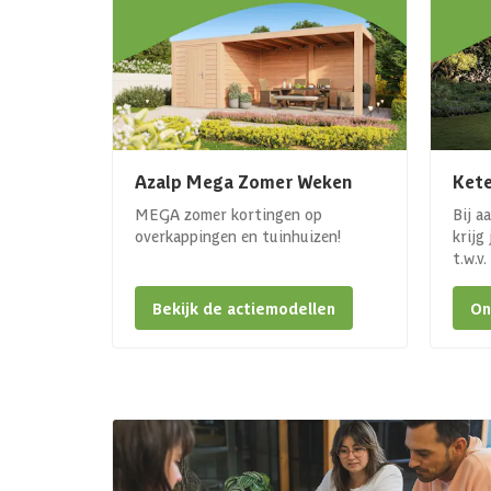
Azalp Mega Zomer Weken
Kete
MEGA zomer kortingen op
Bij a
overkappingen en tuinhuizen!
krijg
t.w.v
Bekijk de actiemodellen
On