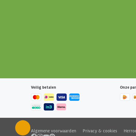
Veilig betalen
Onze par
Algemene voorwaarden
|
Privacy & cookies
|
Herro