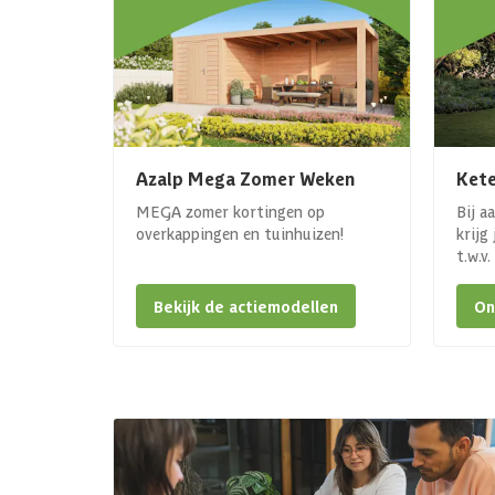
Azalp Mega Zomer Weken
Kete
MEGA zomer kortingen op
Bij a
overkappingen en tuinhuizen!
krijg
t.w.v
Bekijk de actiemodellen
On