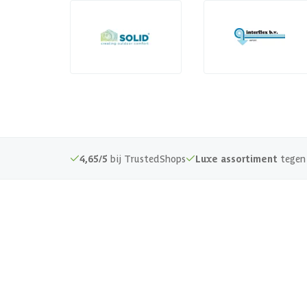
4,65/5
bij TrustedShops
Luxe assortiment
tegen 