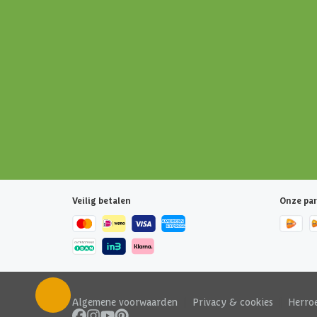
Veilig betalen
Onze par
Algemene voorwaarden
|
Privacy & cookies
|
Herro