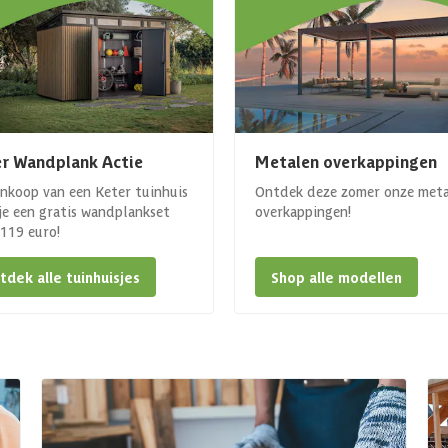
r Wandplank Actie
Metalen overkappingen
ankoop van een Keter tuinhuis
Ontdek deze zomer onze met
 je een gratis wandplankset
overkappingen!
. 119 euro!
tdek alle tuinhuisjes
Shop alle modellen