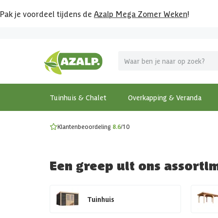
Pak je voordeel tijdens de
Azalp Mega Zomer Weken
!
Vier vakantie in je tuin
MEGA zomer kortingen op overkappingen en tuinhuizen
Gratis wandplankset
Ontdek onze metalen overkappingen
Bekijk de actiemodellen
Ontdek alle tuinhuisjes
Bekijk alle modellen
Tuinhuis & Chalet
Overkapping & Veranda
Klantenbeoordeling
8.6
/10
Een greep uit ons assorti
Tuinhuis