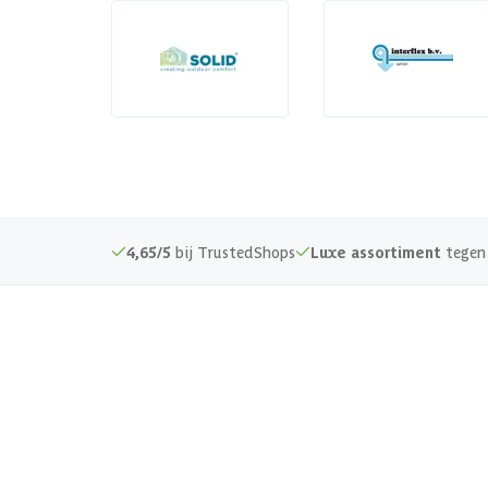
4,65/5
bij TrustedShops
Luxe assortiment
tegen 