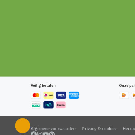
Veilig betalen
Onze par
Algemene voorwaarden
|
Privacy & cookies
|
Herro