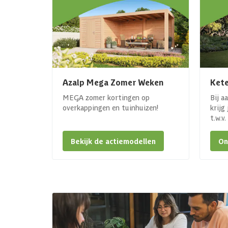
Azalp Mega Zomer Weken
Kete
MEGA zomer kortingen op
Bij a
overkappingen en tuinhuizen!
krijg
t.w.v
Bekijk de actiemodellen
On