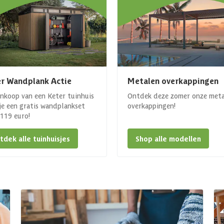
r Wandplank Actie
Metalen overkappingen
ankoop van een Keter tuinhuis
Ontdek deze zomer onze met
 je een gratis wandplankset
overkappingen!
. 119 euro!
tdek alle tuinhuisjes
Shop alle modellen