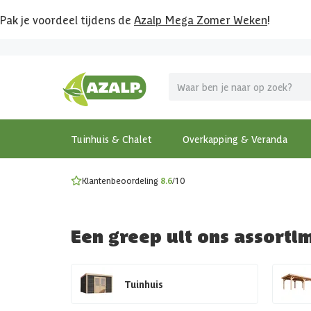
Pak je voordeel tijdens de
Azalp Mega Zomer Weken
!
Vier vakantie in je tuin
MEGA zomer kortingen op overkappingen en tuinhuizen
Gratis wandplankset
Ontdek onze metalen overkappingen
Bekijk de actiemodellen
Ontdek alle tuinhuisjes
Bekijk alle modellen
Tuinhuis & Chalet
Overkapping & Veranda
Klantenbeoordeling
8.6
/10
Een greep uit ons assorti
Tuinhuis