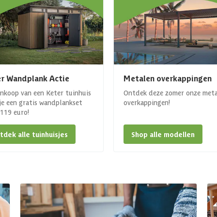
r Wandplank Actie
Metalen overkappingen
ankoop van een Keter tuinhuis
Ontdek deze zomer onze met
 je een gratis wandplankset
overkappingen!
. 119 euro!
tdek alle tuinhuisjes
Shop alle modellen