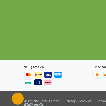
Veilig betalen
Onze par
Algemene voorwaarden
|
Privacy & cookies
|
Herro