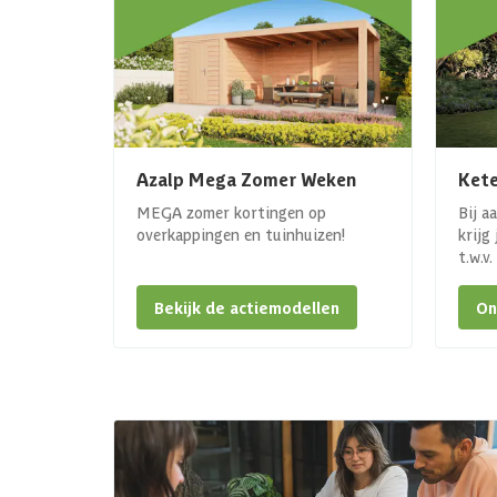
Azalp Mega Zomer Weken
Kete
MEGA zomer kortingen op
Bij a
overkappingen en tuinhuizen!
krijg
t.w.v
Bekijk de actiemodellen
On