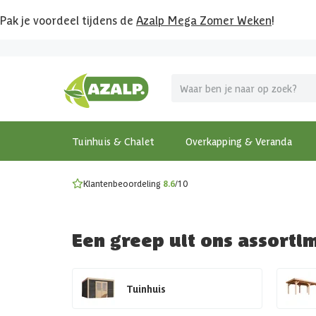
Pak je voordeel tijdens de
Azalp Mega Zomer Weken
!
Vier vakantie in je tuin
MEGA zomer kortingen op overkappingen en tuinhuizen
Gratis wandplankset
Ontdek onze metalen overkappingen
Bekijk de actiemodellen
Ontdek alle tuinhuisjes
Bekijk alle modellen
Tuinhuis & Chalet
Overkapping & Veranda
Klantenbeoordeling
8.6
/10
Een greep uit ons assorti
Tuinhuis