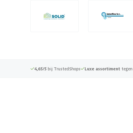
4,65/5
bij TrustedShops
Luxe assortiment
tegen 