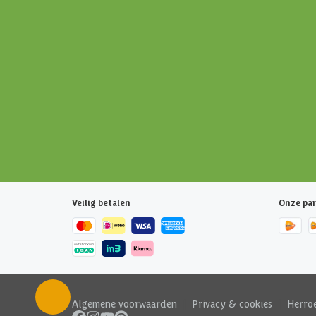
Veilig betalen
Onze par
Algemene voorwaarden
|
Privacy & cookies
|
Herro