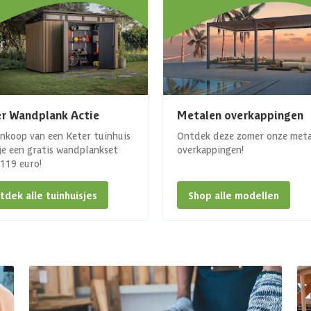
r Wandplank Actie
Metalen overkappingen
ankoop van een Keter tuinhuis
Ontdek deze zomer onze met
 je een gratis wandplankset
overkappingen!
. 119 euro!
tdek alle tuinhuisjes
Shop alle modellen