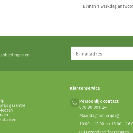
Binnen 1 werkdag antwoo
aanbiedingen en
Klantenservice
alp
Persoonlijk contact
prijs garantie
076 80 801 24
ojecten
rken
Maandag t/m vrijdag
e klanten
10:00 - 12:00 en 13:00 - 16:
Uitgezonderd feestdagen