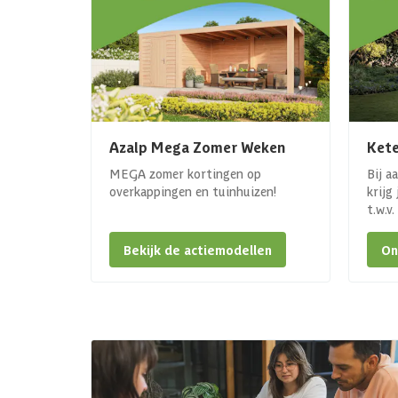
Azalp Mega Zomer Weken
Kete
MEGA zomer kortingen op
Bij a
overkappingen en tuinhuizen!
krijg
t.w.v
Bekijk de actiemodellen
On