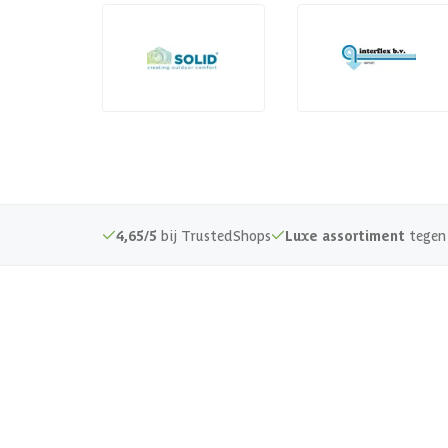
4,65/5
bij TrustedShops
Luxe assortiment
tegen 