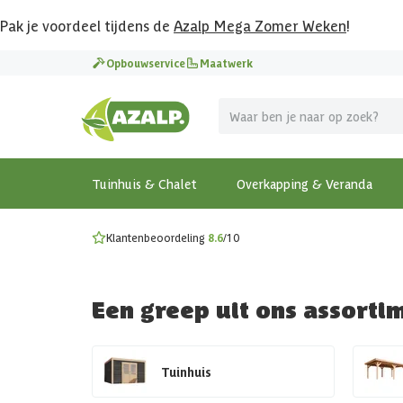
Pak je voordeel tijdens de
Azalp Mega Zomer Weken
!
Vier vakantie in je tuin
Opbouwservice
Maatwerk
MEGA zomer kortingen op overkappingen en tuinhuizen
Gratis wandplankset
Ontdek onze metalen overkappingen
Bekijk de actiemodellen
Ontdek alle tuinhuisjes
Bekijk alle modellen
Tuinhuis & Chalet
Overkapping & Veranda
Klantenbeoordeling
8.6
/10
Een greep uit ons assorti
Tuinhuis