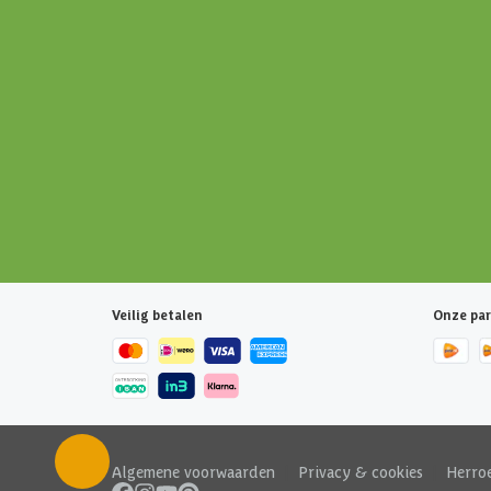
Veilig betalen
Onze par
Algemene voorwaarden
|
Privacy & cookies
|
Herro