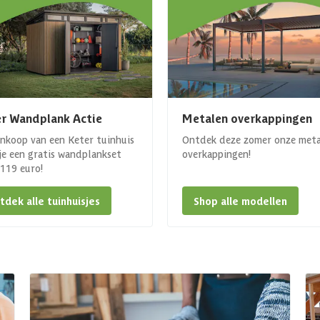
r Wandplank Actie
Metalen overkappingen
ankoop van een Keter tuinhuis
Ontdek deze zomer onze met
 je een gratis wandplankset
overkappingen!
. 119 euro!
tdek alle tuinhuisjes
Shop alle modellen