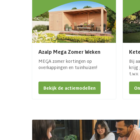
Azalp Mega Zomer Weken
Kete
MEGA zomer kortingen op
Bij a
overkappingen en tuinhuizen!
krijg
t.w.v
Bekijk de actiemodellen
On