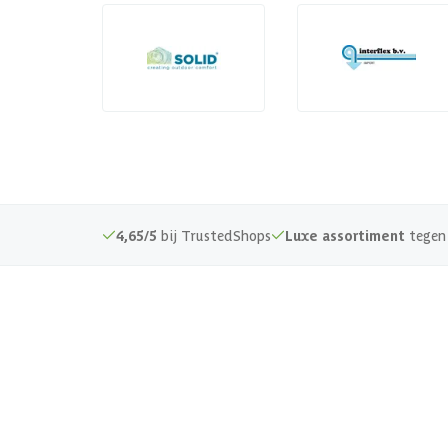
4,65/5
bij TrustedShops
Luxe assortiment
tegen 