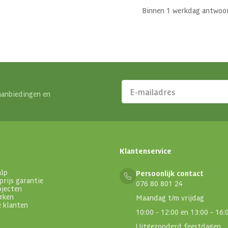
Binnen 1 werkdag antwoo
aanbiedingen en
Klantenservice
alp
Persoonlijk contact
prijs garantie
076 80 801 24
ojecten
rken
Maandag t/m vrijdag
e klanten
10:00 - 12:00 en 13:00 - 16:
Uitgezonderd feestdagen