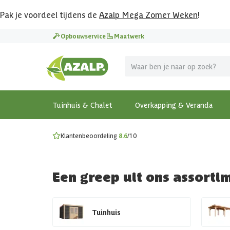
Pak je voordeel tijdens de
Azalp Mega Zomer Weken
!
Vier vakantie in je tuin
Opbouwservice
Maatwerk
MEGA zomer kortingen op overkappingen en tuinhuizen
Gratis wandplankset
Ontdek onze metalen overkappingen
Bekijk de actiemodellen
Ontdek alle tuinhuisjes
Bekijk alle modellen
Tuinhuis & Chalet
Overkapping & Veranda
Klantenbeoordeling
8.6
/10
Een greep uit ons assorti
Tuinhuis