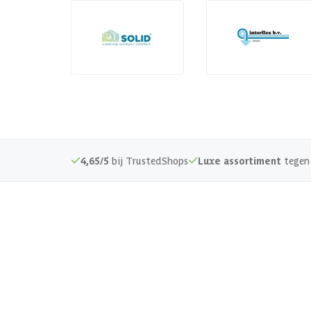
4,65/5
bij TrustedShops
Luxe assortiment
tegen 