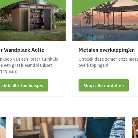
r Wandplank Actie
Metalen overkappingen
ankoop van een Keter tuinhuis
Ontdek deze zomer onze met
 je een gratis wandplankset
overkappingen!
. 119 euro!
tdek alle tuinhuisjes
Shop alle modellen