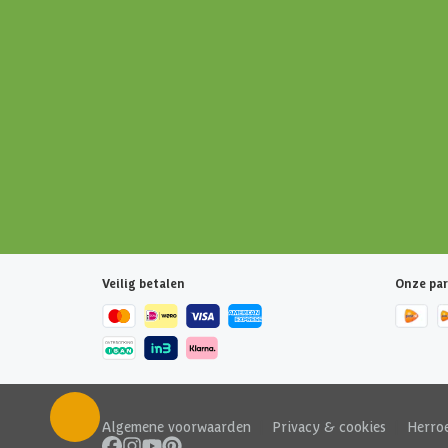
Veilig betalen
Onze par
Algemene voorwaarden
|
Privacy & cookies
|
Herro