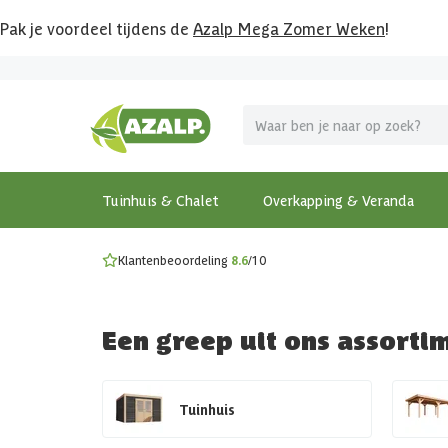
Pak je voordeel tijdens de
Azalp Mega Zomer Weken
!
Vier vakantie in je tuin
MEGA zomer kortingen op overkappingen en tuinhuizen
Gratis wandplankset
Ontdek onze metalen overkappingen
Bekijk de actiemodellen
Ontdek alle tuinhuisjes
Bekijk alle modellen
Tuinhuis & Chalet
Overkapping & Veranda
Klantenbeoordeling
8.6
/10
Een greep uit ons assorti
Tuinhuis