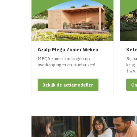
Azalp Mega Zomer Weken
Kete
MEGA zomer kortingen op
Bij a
overkappingen en tuinhuizen!
krijg
t.w.v
Bekijk de actiemodellen
On