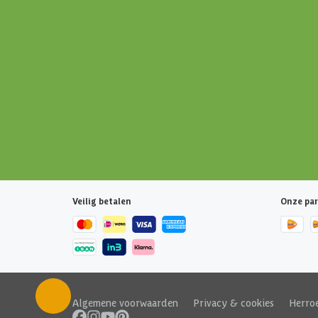
Veilig betalen
Onze par
Algemene voorwaarden
|
Privacy & cookies
|
Herro