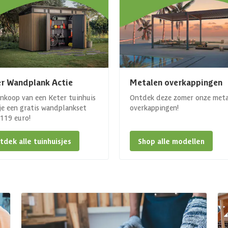
r Wandplank Actie
Metalen overkappingen
ankoop van een Keter tuinhuis
Ontdek deze zomer onze met
 je een gratis wandplankset
overkappingen!
. 119 euro!
tdek alle tuinhuisjes
Shop alle modellen