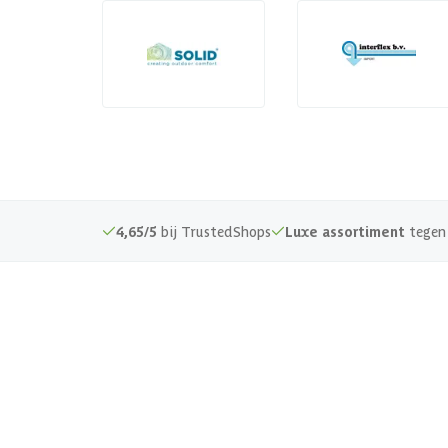
4,65/5
bij TrustedShops
Luxe assortiment
tegen 