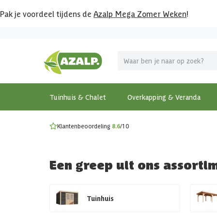
Pak je voordeel tijdens de
Azalp Mega Zomer Weken
!
Vier vakantie in je tuin
MEGA zomer kortingen op overkappingen en tuinhuizen
Gratis wandplankset
Ontdek onze metalen overkappingen
Bekijk de actiemodellen
Ontdek alle tuinhuisjes
Bekijk alle modellen
Tuinhuis & Chalet
Overkapping & Veranda
Klantenbeoordeling
8.6
/10
Een greep uit ons assorti
Tuinhuis