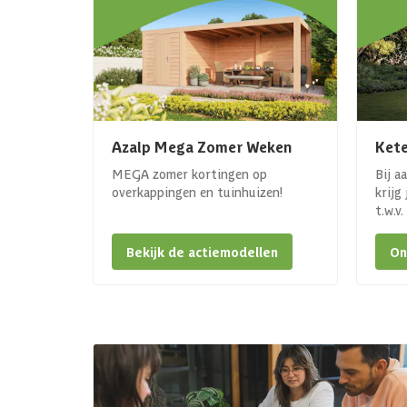
Azalp Mega Zomer Weken
Kete
MEGA zomer kortingen op
Bij a
overkappingen en tuinhuizen!
krijg
t.w.v
Bekijk de actiemodellen
On