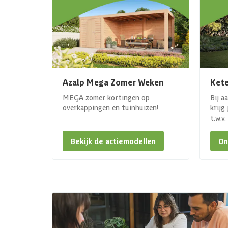
Azalp Mega Zomer Weken
Kete
MEGA zomer kortingen op
Bij a
overkappingen en tuinhuizen!
krijg
t.w.v
Bekijk de actiemodellen
On