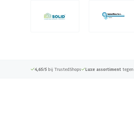
4,65/5
bij TrustedShops
Luxe assortiment
tegen 