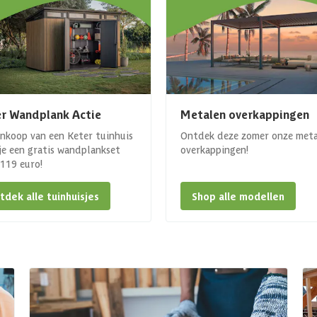
r Wandplank Actie
Metalen overkappingen
ankoop van een Keter tuinhuis
Ontdek deze zomer onze met
 je een gratis wandplankset
overkappingen!
. 119 euro!
tdek alle tuinhuisjes
Shop alle modellen