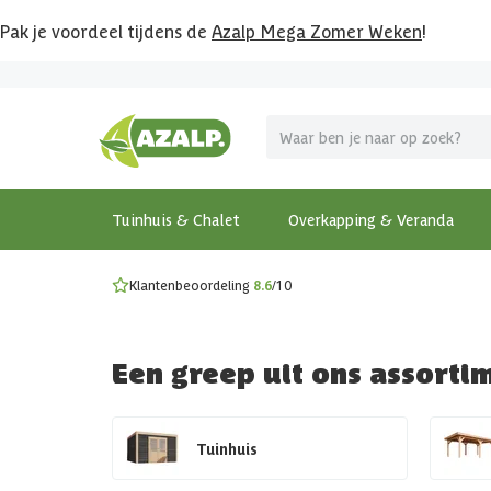
Pak je voordeel tijdens de
Azalp Mega Zomer Weken
!
Vier vakantie in je tuin
MEGA zomer kortingen op overkappingen en tuinhuizen
Gratis wandplankset
Ontdek onze metalen overkappingen
Bekijk de actiemodellen
Ontdek alle tuinhuisjes
Bekijk alle modellen
Tuinhuis & Chalet
Overkapping & Veranda
Klantenbeoordeling
8.6
/10
Een greep uit ons assorti
Tuinhuis