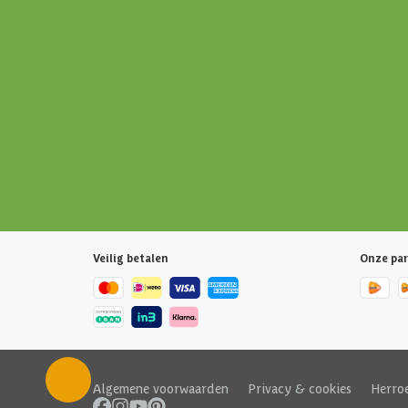
Veilig betalen
Onze par
Algemene voorwaarden
|
Privacy & cookies
|
Herro