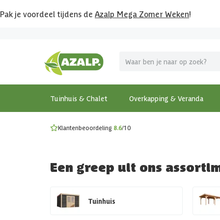
Pak je voordeel tijdens de
Azalp Mega Zomer Weken
!
Vier vakantie in je tuin
MEGA zomer kortingen op overkappingen en tuinhuizen
Gratis wandplankset
Ontdek onze metalen overkappingen
Bekijk de actiemodellen
Ontdek alle tuinhuisjes
Bekijk alle modellen
Tuinhuis & Chalet
Overkapping & Veranda
Klantenbeoordeling
8.6
/10
Een greep uit ons assorti
Tuinhuis