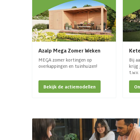
Azalp Mega Zomer Weken
Kete
MEGA zomer kortingen op
Bij a
overkappingen en tuinhuizen!
krijg
t.w.v
Bekijk de actiemodellen
On