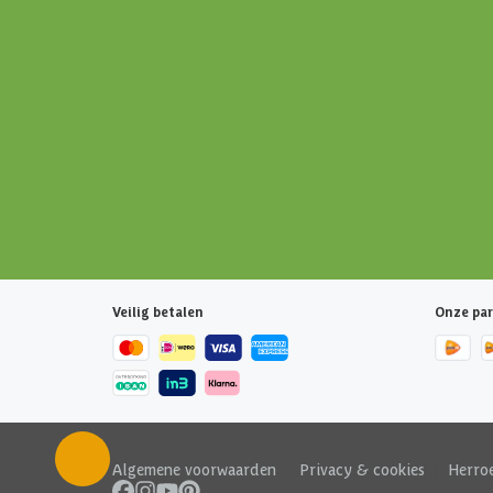
Veilig betalen
Onze par
Algemene voorwaarden
|
Privacy & cookies
|
Herro