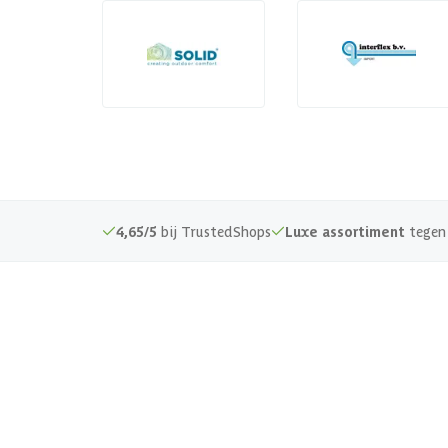
4,65/5
bij TrustedShops
Luxe assortiment
tegen 