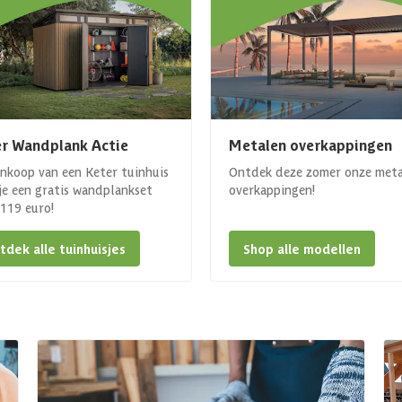
r Wandplank Actie
Metalen overkappingen
ankoop van een Keter tuinhuis
Ontdek deze zomer onze met
 je een gratis wandplankset
overkappingen!
. 119 euro!
tdek alle tuinhuisjes
Shop alle modellen