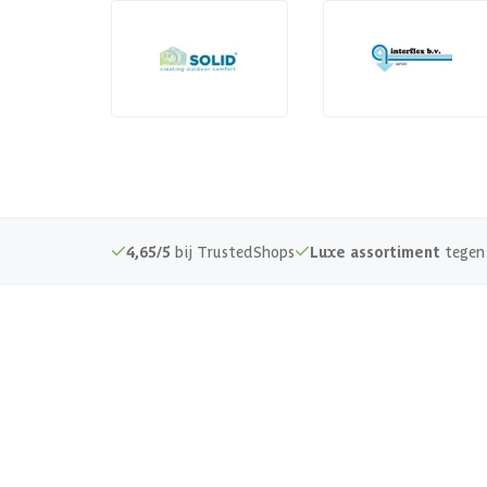
4,65/5
bij TrustedShops
Luxe assortiment
tegen 