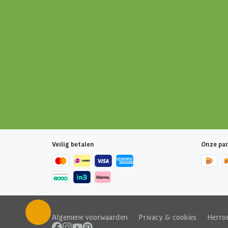
Veilig betalen
Onze par
Algemene voorwaarden
|
Privacy & cookies
|
Herro