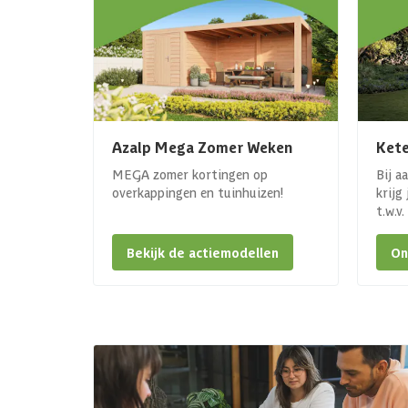
Azalp Mega Zomer Weken
Kete
MEGA zomer kortingen op
Bij a
overkappingen en tuinhuizen!
krijg
t.w.v
Bekijk de actiemodellen
On