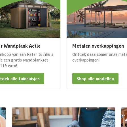
r Wandplank Actie
Metalen overkappingen
ankoop van een Keter tuinhuis
Ontdek deze zomer onze met
 je een gratis wandplankset
overkappingen!
. 119 euro!
tdek alle tuinhuisjes
Shop alle modellen