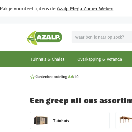
Pak je voordeel tijdens de
Azalp Mega Zomer Weken
!
Vier vakantie in je tuin
MEGA zomer kortingen op overkappingen en tuinhuizen
Gratis wandplankset
Ontdek onze metalen overkappingen
Bekijk de actiemodellen
Ontdek alle tuinhuisjes
Bekijk alle modellen
Tuinhuis & Chalet
Overkapping & Veranda
Klantenbeoordeling
8.6
/10
Een greep uit ons assorti
Tuinhuis