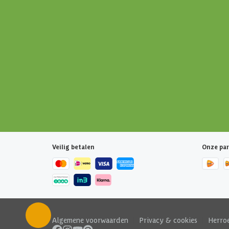
Veilig betalen
Onze par
Algemene voorwaarden
|
Privacy & cookies
|
Herro