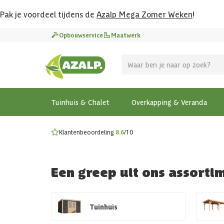
Pak je voordeel tijdens de
Azalp Mega Zomer Weken
!
Vier vakantie in je tuin
Opbouwservice
Maatwerk
MEGA zomer kortingen op overkappingen en tuinhuizen
Gratis wandplankset
Ontdek onze metalen overkappingen
Bekijk de actiemodellen
Ontdek alle tuinhuisjes
Bekijk alle modellen
Tuinhuis & Chalet
Overkapping & Veranda
Klantenbeoordeling
8.6
/10
Een greep uit ons assorti
Tuinhuis