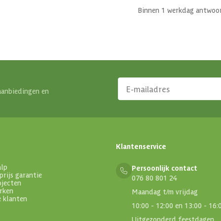
Binnen 1 werkdag antwoo
aanbiedingen en
Klantenservice
alp
Persoonlijk contact
prijs garantie
076 80 801 24
ojecten
rken
Maandag t/m vrijdag
e klanten
10:00 - 12:00 en 13:00 - 16:
Uitgezonderd feestdagen