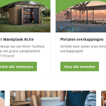
r Wandplank Actie
Metalen overkappingen
ankoop van een Keter tuinhuis
Ontdek deze zomer onze met
 je een gratis wandplankset
overkappingen!
. 119 euro!
tdek alle tuinhuisjes
Shop alle modellen