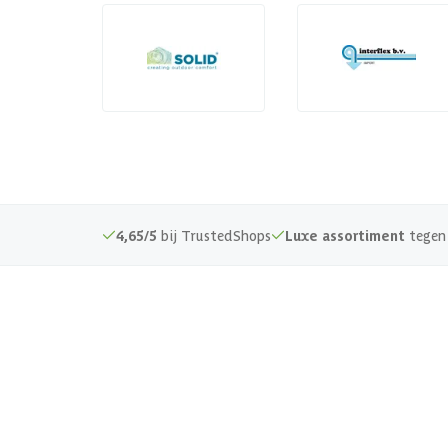
4,65/5
bij TrustedShops
Luxe assortiment
tegen 