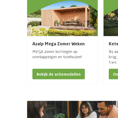
Azalp Mega Zomer Weken
Kete
MEGA zomer kortingen op
Bij a
overkappingen en tuinhuizen!
krijg
t.w.v
Bekijk de actiemodellen
On