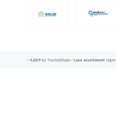
4,65/5
bij TrustedShops
Luxe assortiment
tegen 