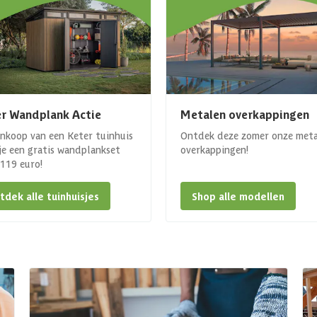
r Wandplank Actie
Metalen overkappingen
ankoop van een Keter tuinhuis
Ontdek deze zomer onze met
 je een gratis wandplankset
overkappingen!
. 119 euro!
tdek alle tuinhuisjes
Shop alle modellen