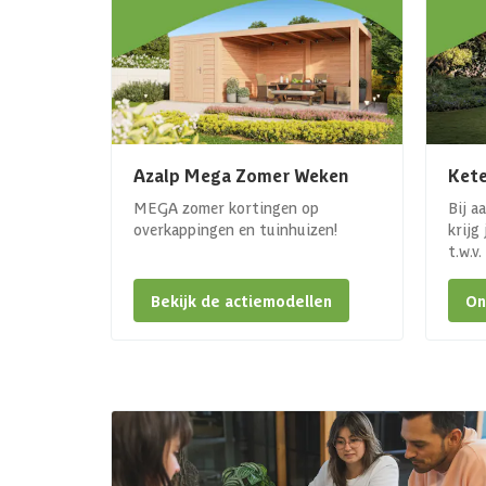
Azalp Mega Zomer Weken
Kete
MEGA zomer kortingen op
Bij a
overkappingen en tuinhuizen!
krijg
t.w.v
Bekijk de actiemodellen
On