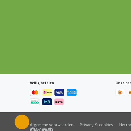
Veilig betalen
Onze par
Algemene voorwaarden
|
Privacy & cookies
|
Herro