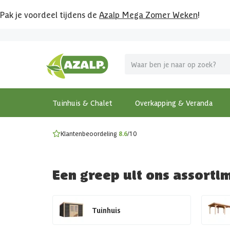
Pak je voordeel tijdens de
Azalp Mega Zomer Weken
!
Vier vakantie in je tuin
MEGA zomer kortingen op overkappingen en tuinhuizen
Gratis wandplankset
Ontdek onze metalen overkappingen
Bekijk de actiemodellen
Ontdek alle tuinhuisjes
Bekijk alle modellen
Tuinhuis & Chalet
Overkapping & Veranda
Klantenbeoordeling
8.6
/10
Een greep uit ons assorti
Tuinhuis