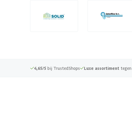
4,65/5
bij TrustedShops
Luxe assortiment
tegen 