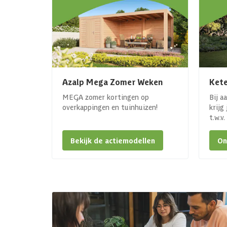
Azalp Mega Zomer Weken
Kete
MEGA zomer kortingen op
Bij a
overkappingen en tuinhuizen!
krijg
t.w.v
Bekijk de actiemodellen
On