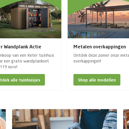
r Wandplank Actie
Metalen overkappingen
ankoop van een Keter tuinhuis
Ontdek deze zomer onze met
 je een gratis wandplankset
overkappingen!
. 119 euro!
tdek alle tuinhuisjes
Shop alle modellen