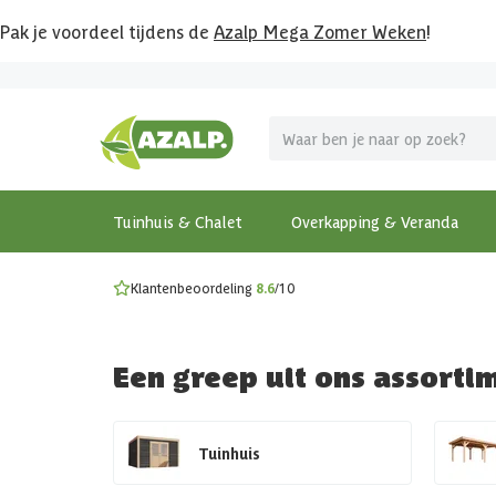
Pak je voordeel tijdens de
Azalp Mega Zomer Weken
!
Vier vakantie in je tuin
MEGA zomer kortingen op overkappingen en tuinhuizen
Gratis wandplankset
Ontdek onze metalen overkappingen
Bekijk de actiemodellen
Ontdek alle tuinhuisjes
Bekijk alle modellen
Tuinhuis & Chalet
Overkapping & Veranda
Klantenbeoordeling
8.6
/10
Een greep uit ons assorti
Tuinhuis