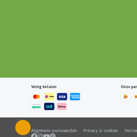
Veilig betalen
Onze par
Algemene voorwaarden
|
Privacy & cookies
|
Herro