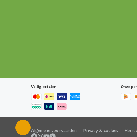
Veilig betalen
Onze par
Algemene voorwaarden
|
Privacy & cookies
|
Herro