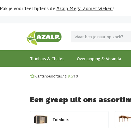
Pak je voordeel tijdens de
Azalp Mega Zomer Weken
!
Vier vakantie in je tuin
MEGA zomer kortingen op overkappingen en tuinhuizen
Gratis wandplankset
Ontdek onze metalen overkappingen
Bekijk de actiemodellen
Ontdek alle tuinhuisjes
Bekijk alle modellen
Tuinhuis & Chalet
Overkapping & Veranda
Klantenbeoordeling
8.6
/10
Een greep uit ons assorti
Tuinhuis