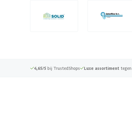
4,65/5
bij TrustedShops
Luxe assortiment
tegen 