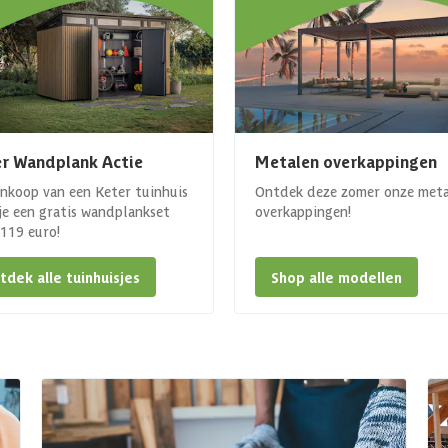
r Wandplank Actie
Metalen overkappingen
ankoop van een Keter tuinhuis
Ontdek deze zomer onze met
 je een gratis wandplankset
overkappingen!
. 119 euro!
tdek alle tuinhuisjes
Shop alle modellen