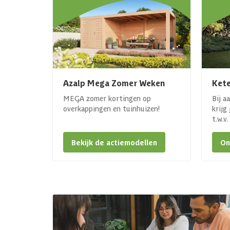
Azalp Mega Zomer Weken
Kete
MEGA zomer kortingen op
Bij a
overkappingen en tuinhuizen!
krijg
t.w.v
Bekijk de actiemodellen
On